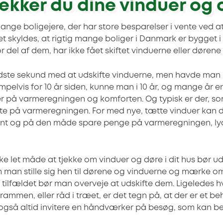
ekker du dine vinduer og 
ange boligejere, der har store besparelser i vente ved at
t skyldes, at rigtig mange boliger i Danmark er bygget i
or del af dem, har ikke fået skiftet vinduerne eller dørene
idste sekund med at udskifte vinduerne, men havde man 
mpelvis for 10 år siden, kunne man i 10 år, og mange år 
r på varmeregningen og komforten. Og typisk er der, so
nte på varmeregningen. For med nye, tætte vinduer kan 
t og på den måde spare penge på varmeregningen, lyd
e let måde at tjekke om vinduer og døre i dit hus bør uds
man stille sig hen til dørene og vinduerne og mærke o
 tilfældet bør man overveje at udskifte dem. Ligeledes h
ammen, eller råd i træet, er det tegn på, at der er et beh
du også altid invitere en håndværker på besøg, som kan be