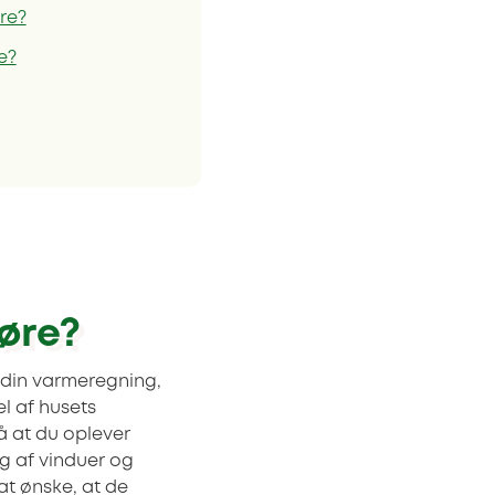
øre?
e?
døre?
e din varmeregning,
el af husets
 at du oplever
g af vinduer og
at ønske, at de