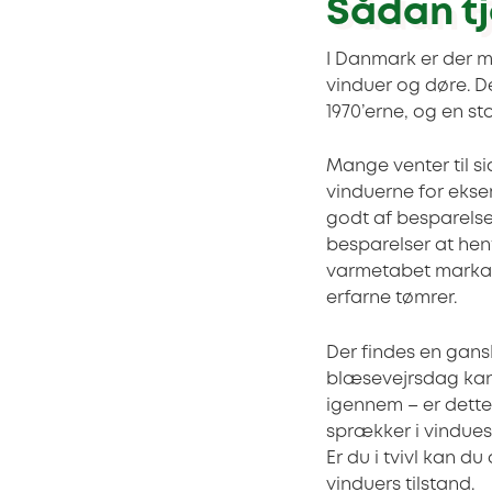
Sådan tj
I Danmark er der m
vinduer og døre. De
1970’erne, og en st
Mange venter til s
vinduerne for ekse
godt af besparelse
besparelser at he
varmetabet markan
erfarne tømrer.
Der findes en gansk
blæsevejrsdag kan 
igennem – er dette
sprækker i vinduesr
Er du i tvivl kan 
vinduers tilstand.