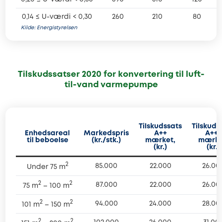
0,14 ≤ U-værdi < 0,30
260
210
80
Kilde: Energistyrelsen
Tilskudssatser 2020 for konvertering til luft-
til-vand varmepumpe
Tilskudssats
Tilskuds
Enhedsareal
Markedspris
A++
A+++
til beboelse
(kr./stk.)
mærket,
mærke
(kr.)
(kr.)
2
85.000
22.000
26.00
Under 75 m
2
2
87.000
22.000
26.00
75 m
 – 100 m
2
2
94.000
24.000
28.00
101 m
 – 150 m
2
2