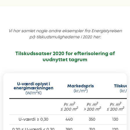
Vi har samlet nogle andre eksempler fra Energistyrelsen
på tilskudsmulighederne i 2020 her:
Tilskudssatser 2020 for efterisolering af
uudnyttet tagrum
U-værdi oplyst i
Markedspris
Tilskud
energimærkningen
2
(kr./m
)
(kr./
2
(W/m
K)
2
2
2
Pr. m
Pr. m
Pr. m
2
2
2
≤ 200 m
> 200 m
≤ 200 m
U-værdi ≥ 0,30
440
350
130
0,20 ≤ U-værdi < 0,30
390
310
120