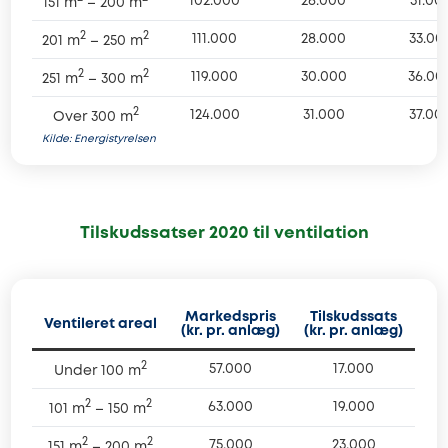
102.000
26.000
31.00
151 m
 – 200 m
2
2
111.000
28.000
33.00
201 m
 – 250 m
2
2
119.000
30.000
36.00
251 m
 – 300 m
2
124.000
31.000
37.00
Over 300 m
Kilde: Energistyrelsen
Tilskudssatser 2020 til ventilation
Markedspris
Tilskudssats
Ventileret areal
(kr. pr. anlæg)
(kr. pr. anlæg)
2
57.000
17.000
Under 100 m
2
2
63.000
19.000
101 m
 – 150 m
2
2
75.000
23.000
151 m
 – 200 m