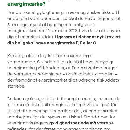
energimærke?
Har du ikke et gyldigt energimærke og ønsker tilskud til
andet end varmepumpen, så skal du have fingrene i et.
Som noget nyt skal bygningen nemlig være
energimærket efter 1. oktober 2012, hvis du skal benytte
dig af energitilskuddet.
Ligesom at det er et nyt krav, at
din bolig skal have energimærke E, F eller G.
Kravet gælder dog ikke for konvertering til
varmepumpe. Grunden til, at du skal have et gyldigt
energimærke på hånden er, at Energistyrelsen bruger
de varmetabsberegninger – også kaldet U-værdien –
der fremgår af energimærket til at udregne tilskuddets
størrelse.
Du kan også søge tilskud til energimærkningen, men du
kan kun få tilskud til energimærkning hvis du også får
tilskud til renovering. Her gælder det, at energimærket
udarbejdes, før der søges om tilskud. Startdatoen for
energimærkningens
gyldighedsperiode må være 24
måneder
, før der første gang søges om tilsagn om