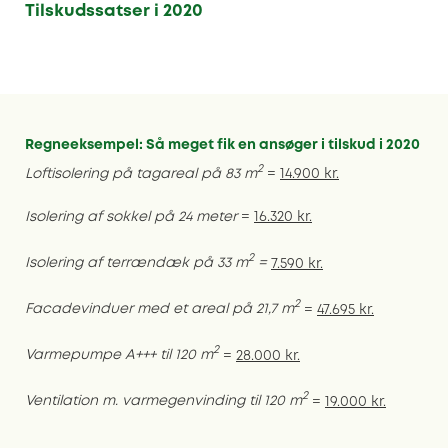
Tilskudssatser i 2020
Regneeksempel: Så meget fik en ansøger i tilskud i 2020
2
Loftisolering på tagareal på 83 m
=
14.900 kr.
Isolering af sokkel på 24 meter
=
16.320 kr.
2
Isolering af terrændæk på 33 m
=
7.590 kr.
2
Facadevinduer med et areal på 21,7 m
=
47.695 kr.
2
Varmepumpe A+++ til 120 m
=
28.000 kr.
2
Ventilation m. varmegenvinding til 120 m
=
19.000 kr.