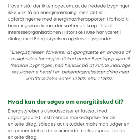
I loven står der ikke noget om, at de fredede bygninger
ikke
kan
få en energimærkning, men det er
udfordringerne med energimærkerapporten i forhold til
bevaringsværdierne, der sætter en kæp i hjulet.
Interesseorganisationen Historiske Huse har været i
dialog med Energistyrelsen og skriver følgende:
“
Energistyrelsen forventer at igangsætte en analyse af
muligheden for at give tilskud under Bygningspuljen til
fredede bygninger, med henblik på at kunne inddrage
resultaterne heraf i en bekendtgørelsesændring med
ikrafttrædelse enten 1.7.2021 eller 1.1.2022.
“
Hvad kan der søges om energitilskud til?
Energistyrelsens tilskudssatser er fastsat med
udgangspunkt i estimerede markedspriser for de
enkelte tiltag, således at tilskuddet maksimalt udgør en
vis procentdel af de estimerede markedspriser for de
enkelte tiltag.