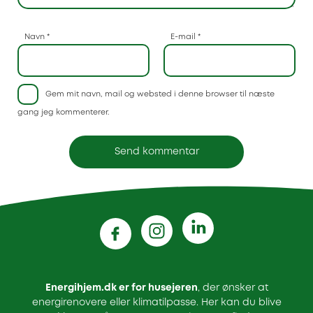
Navn
*
E-mail
*
Gem mit navn, mail og websted i denne browser til næste
gang jeg kommenterer.
Energihjem.dk er for husejeren
, der ønsker at
energirenovere eller klimatilpasse. Her kan du blive