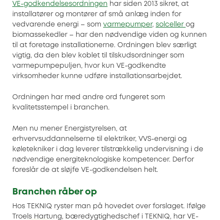
VE-godkendelsesordningen
har siden 2013 sikret, at
installatører og montører af små anlæg inden for
vedvarende energi – som
varmepumper
,
solceller
og
biomassekedler – har den nødvendige viden og kunnen
til at foretage installationerne. Ordningen blev særligt
vigtig, da den blev koblet til tilskudsordninger som
varmepumpepuljen, hvor kun VE-godkendte
virksomheder kunne udføre installationsarbejdet.
Ordningen har med andre ord fungeret som
kvalitetsstempel i branchen.
Men nu mener Energistyrelsen, at
erhvervsuddannelserne til elektriker, VVS-energi og
køletekniker i dag leverer tilstrækkelig undervisning i de
nødvendige energiteknologiske kompetencer. Derfor
foreslår de at sløjfe VE-godkendelsen helt.
Branchen råber op
Hos TEKNIQ ryster man på hovedet over forslaget. Ifølge
Troels Hartung, bæredygtighedschef i TEKNIQ, har VE-