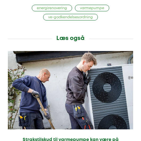
energirenovering
varmepumpe
ve-godkendelsesordning
Læs også
Strakstilskud til varmepumpe kan være på