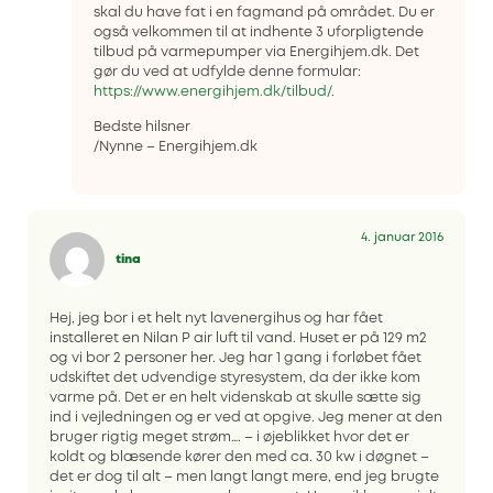
skal du have fat i en fagmand på området. Du er
også velkommen til at indhente 3 uforpligtende
tilbud på varmepumper via Energihjem.dk. Det
gør du ved at udfylde denne formular:
https://www.energihjem.dk/tilbud/
.
Bedste hilsner
/Nynne – Energihjem.dk
4. januar 2016
tina
Hej, jeg bor i et helt nyt lavenergihus og har fået
installeret en Nilan P air luft til vand. Huset er på 129 m2
og vi bor 2 personer her. Jeg har 1 gang i forløbet fået
udskiftet det udvendige styresystem, da der ikke kom
varme på. Det er en helt videnskab at skulle sætte sig
ind i vejledningen og er ved at opgive. Jeg mener at den
bruger rigtig meget strøm…. – i øjeblikket hvor det er
koldt og blæsende kører den med ca. 30 kw i døgnet –
det er dog til alt – men langt langt mere, end jeg brugte