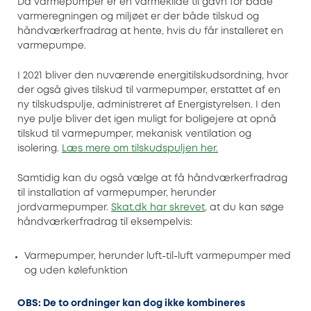
Da varmepumper er en varmekilde til gavn for både
varmeregningen og miljøet er der både tilskud og
håndværkerfradrag at hente, hvis du får installeret en
varmepumpe.
I 2021 bliver den nuværende energitilskudsordning, hvor
der også gives tilskud til varmepumper, erstattet af en
ny tilskudspulje, administreret af Energistyrelsen. I den
nye pulje bliver det igen muligt for boligejere at opnå
tilskud til varmepumper, mekanisk ventilation og
isolering.
Læs mere om tilskudspuljen her.
Samtidig kan du også vælge at få håndværkerfradrag
til installation af varmepumper, herunder
jordvarmepumper.
Skat.dk har skrevet
, at du kan søge
håndværkerfradrag til eksempelvis:
Varmepumper, herunder luft-til-luft varmepumper med
og uden kølefunktion
OBS: De to ordninger kan dog ikke kombineres