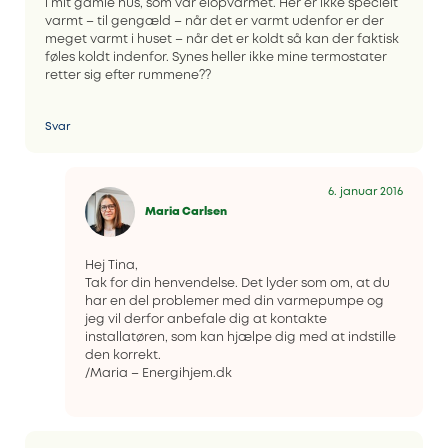
i mit gamle hus, som var elopvarmet. Her er ikke specielt
varmt – til gengæld – når det er varmt udenfor er der
meget varmt i huset – når det er koldt så kan der faktisk
føles koldt indenfor. Synes heller ikke mine termostater
retter sig efter rummene??
Svar
6. januar 2016
Maria Carlsen
Hej Tina,
Tak for din henvendelse. Det lyder som om, at du
har en del problemer med din varmepumpe og
jeg vil derfor anbefale dig at kontakte
installatøren, som kan hjælpe dig med at indstille
den korrekt.
/Maria – Energihjem.dk