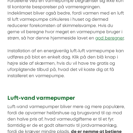
Fordelene ved en varmepumpe begrænser sig ikke kun
til kontante besparelser på varmeregningen.
Indeklimaet bliver også bedre, fordi varmen med en luft
til luft varmepumpe cirkuleres i huset og dermed
reducerer forekomsten af skimmelsvampe. Hvis du
gerne vil beregne hvor meget en varmepumpe bruger i
strøm, så har denne hjemmeside lavet en
god beregner
.
Installation af en energivenlig luft-luft varmepumpe kan
udføres på blot en enkelt dag. Klik på den blå knap i
højre side af skærmen, hvis du vil have tre gratis og
uforpligtende tilbud på, hvad det vil koste dig at få
installeret en varmepumpe.
Luft-vand varmepumper
Luft-vand varmepumper bliver mere og mere populære,
fordi de opvarmer helårshuse og brugsvand til op mod
den halve pris af, hvad varmeudgifterne er til et fyr.
Samtidig er de et godt alternativ til jordvarmeanlæg,
fordi de kræver mindre plads,
de er nemme at betjene