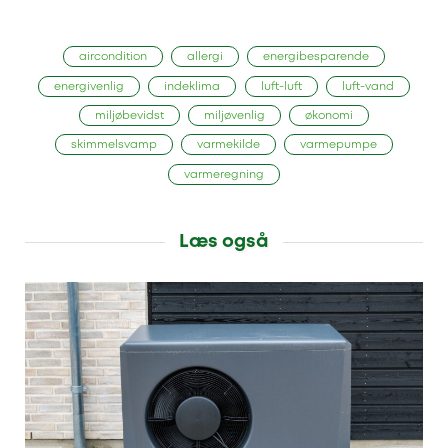
aircondition
allergi
energibesparende
energivenlig
indeklima
luft-luft
luft-vand
miljøbevidst
miljøvenlig
økonomi
skimmelsvamp
varmekilde
varmepumpe
varmeregning
Læs også