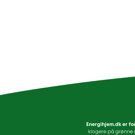
Energihjem.dk er fo
klogere på grønne r