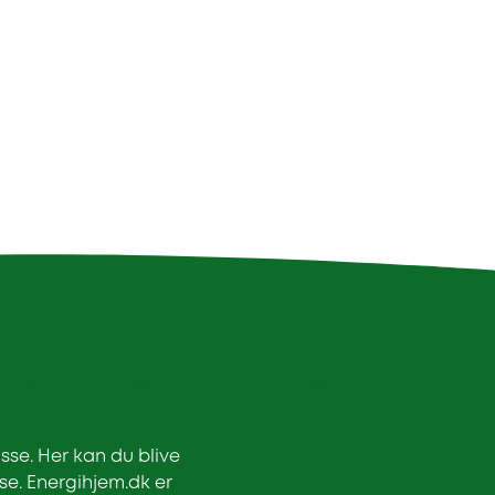
asse. Her kan du blive
se. Energihjem.dk er