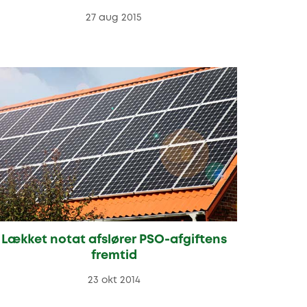
27 aug 2015
Lækket notat afslører PSO-afgiftens
fremtid
23 okt 2014