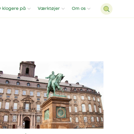
v klogere på
Værktøjer
Om os