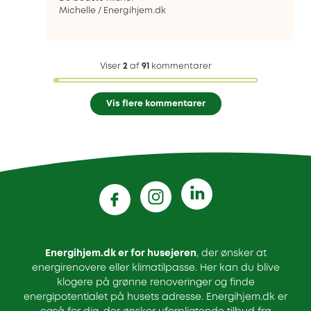
Michelle / Energihjem.dk
Viser
2
af
91
kommentarer
Vis flere kommentarer
Energihjem.dk er for husejeren
, der ønsker at
energirenovere eller klimatilpasse. Her kan du blive
klogere på grønne renoveringer og finde
energipotentialet på husets adresse. Energihjem.dk er