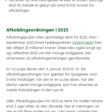
Opfylder du ikke betingelserne eller er puljen opbrugt
skal du betale et gebyr på cirka 8.000 kroner for
afkoblingen
Afkoblingsordningen i 2023
Afkoblingspuljen blev oprindeligt tømt for 2022, men i
september 2022 (med hjælpepakken
Vinterhjælp
) blev
der tilføjet 25 millioner kroner. Disse blev også brugt op
og i efteråret 2022 var der mange boligejere, der
afventede, at afkoblingsordningen genåbnede.
En ny pulje åbner den 3. januar 2023 kl. 10. Da
afkoblingsordningen kun gælder for opsigelser, som
Evida modtager, når der er en pulje åben, har der
derfor været mange boligejere, som har afventet at
melde frakoblingen til det nye år.
OBS: Afkoblingspuljen for 2023 er tømt for midler mindre
end 3 uger efter, at den åbnede. Det er meningen, at
der er lidt flere midler på vej. Læs mere i artiklen her: