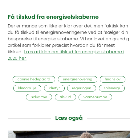
Få tilskud fra energiselskaberne
Der er mange som ikke er klar over det, men faktisk kan
du få tilskud til energirenoveringerne ved at “sælge” din
besparelse til energiselskaberne. Vi har lavet en grundig
artikel som forklarer præcist hvordan du får mest
tilskud.
Læs artiklen om tilskud fra energiselskaberne i
2020 her.
connie hedegaard
energirenovering
finanslov
klimapulje
oliefyr
regeringen
solenergi
Solvarme
tilskud
varmepumpe
Læs også