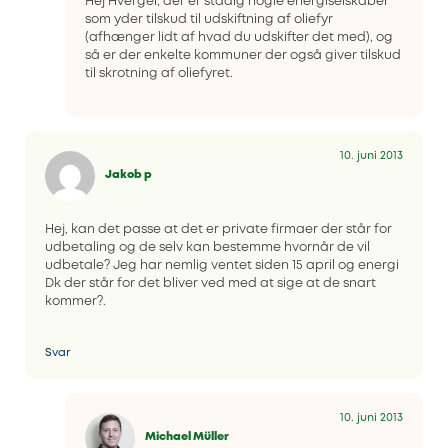
Hej Hvergel, der er stadig nogle energiselskaber
som yder tilskud til udskiftning af oliefyr
(afhænger lidt af hvad du udskifter det med), og
så er der enkelte kommuner der også giver tilskud
til skrotning af oliefyret.
10. juni 2013
Jakob p
Hej, kan det passe at det er private firmaer der står for
udbetaling og de selv kan bestemme hvornår de vil
udbetale? Jeg har nemlig ventet siden 15 april og energi
Dk der står for det bliver ved med at sige at de snart
kommer?.
Svar
10. juni 2013
Michael Müller