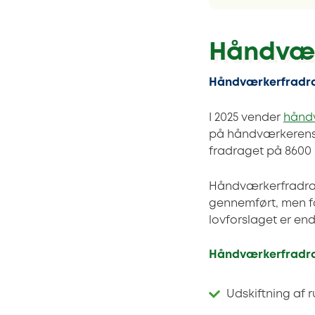
Håndvær
Håndværkerfradra
I 2025 vender
hånd
på håndværkerens l
fradraget på 8600 
Håndværkerfradrag
gennemført, men for
lovforslaget er en
Håndværkerfradra
Udskiftning af r