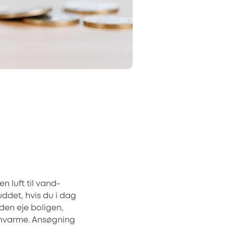
en luft til vand-
uddet, hvis du i dag
den eje boligen,
ernvarme. Ansøgning