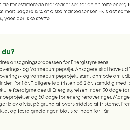
øjde for estimerede markedspriser for de enkelte energif
simalt udgøre 15 % af disse markedspriser. Hvis det saml
r., ydes der ikke støtte.
 du?
dres ansøgningsprocessen for Energistyrelsens
overings- og Varmepumpepulje. Ansøgere skal have udf
noverings- og varmepumpeprojekt samt anmode om udb
 inden for 1 år. Tidligere løb fristen på 2 år, samtidig med, 
skulle færdigmeldes til Energistyrelsen inden 30 dage for
peprojekter og 60 dage for energirenoveringer. Mange
er blev afvist på grund af overskridelse af fristerne. Fr
ektet og færdigmeldingen blot ske inden for 1 år.