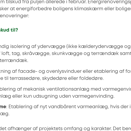
m tilskud fra puljen allerede i februar. Energirenoverings
ker at energiforbedre boligens klimaskærm eller boligens
enoveringer:
kud til?
ndig isolering af ydervægge (ikke kælderydervægge og 
af loft, tag, skråvægge, skunkvægge og terrændæk samt
l terrændæk.
ftning af facade- og ovenlysvinduer eller etablering af f
ke til terrassedøre, skydedøre eller foldedøre.
ablering af mekanisk ventilationsanlæg med varmegenvin
anlæg eller kun udsugning uden varmegenvinding.
rme
: Etablering af nyt vandbårent varmeanlæg, hvis der i
læg.
det afhænger af projektets omfang og karakter. Det ber