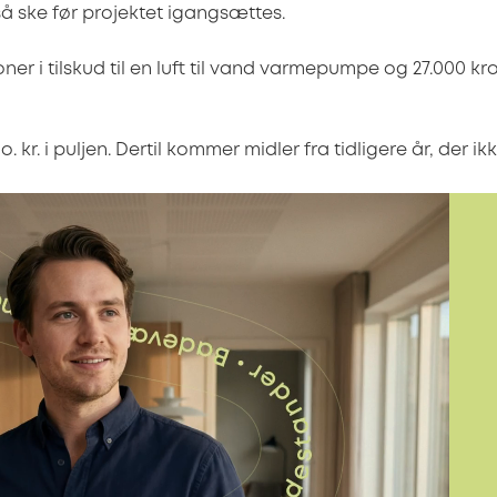
så ske før projektet igangsættes.
ner i tilskud til en luft til vand varmepumpe og 27.000 kro
io. kr. i puljen. Dertil kommer midler fra tidligere år, der ik