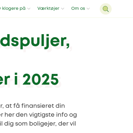
v klogere på
Værktøjer
Om os
dspuljer,
r i 2025
 at få finansieret din
 her den vigtigste info og
 dig som boligejer, der vil