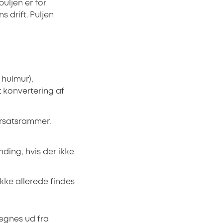
puljen er for
 drift. Puljen
hulmur),
 konvertering af
orsatsrammer.
ding, hvis der ikke
kke allerede findes
egnes ud fra