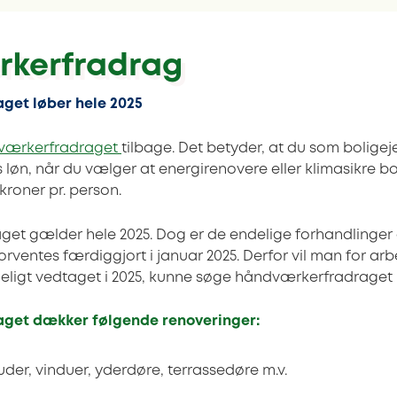
kerfradrag
get løber hele 2025
værkerfradraget
tilbage. Det betyder, at du som boligej
øn, når du vælger at energirenovere eller klimasikre boli
kroner pr. person.
et gælder hele 2025. Dog er de endelige forhandlinger
ventes færdiggjort i januar 2025. Derfor vil man for arbe
deligt vedtaget i 2025, kunne søge håndværkerfradraget
get dækker følgende renoveringer:
uder, vinduer, yderdøre, terrassedøre m.v.