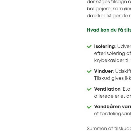
der søges tilsagn o
boligejere, som øns
dækker følgende r
Hvad kan du få tils
Isolering
: Udve
efterisolering 
krybekælder ti
Vinduer
: Udski
Tilskud gives ik
Ventilation
: Et
allerede er et 
Vandbåren va
et fordelingsan
Summen af tilskud