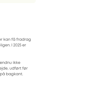
er kan få fradrag
gen. I 2025 er
 endnu ikke
jde, udført før
 på bagkant.