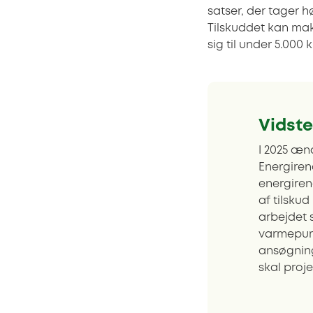
satser, der tager h
Tilskuddet kan mak
sig til under 5.000 k
Vidste
I 2025 æn
Energiren
energire
af tilskud
arbejdet 
varmepum
ansøgning
skal proj