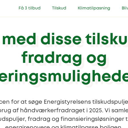
Få 3 tilbud
Tilskud
Klimatilpasning
Bli
 med disse tilsku
fradrag og
eringsmulighede
n for at søge Energistyrelsens tilskudspuljer,
rug af håndværkerfradraget i 2025. Vi samler
dspuljer, fradrag og finansieringsløsninger til
energirenovere og klimatilpasse boligen.