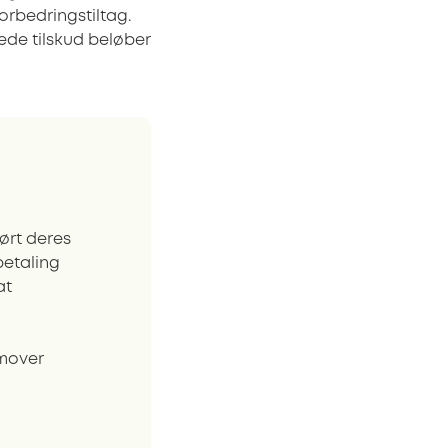
orbedringstiltag.
ede tilskud beløber
ørt deres
etaling
at
emover