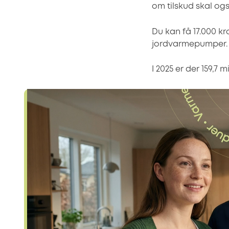
om tilskud skal og
Du kan få 17.000 kro
jordvarmepumper.
I 2025 er der 159,7 m