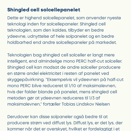
Shingled cell solcellepanelet
Dette er highend solcellepanelet, som anvender nyeste
teknologi inden for solcellepaneler. Shingled cell
teknologien, som den kaldes, tilbyder en bedre
ydeevne, udnyttelse af hele solpanelet og en bedre
holdbarhed end andre solcellepaneler på markedet.
Teknologien bag shingled cell solceller er langt mere
intelligent, end almindelige mono PERC half-cut solceller.
Shingled cell kan modsat de andre solceller producere
en større andel elektricitet i resten af panelet ved
skyggepåvirkning. ”Eksempelvis vil ydeevnen på half-cut
mono PERC blive reduceret til 1/10 af maksimalevnen,
hvis der falder blande på panelet, mens shingled cell
metoden gør at ydeevnen reduceres til 1/3 af
maksimalevnen,” fortæller Tobias Lindskov Nielsen
Derudover kan disse solpaneler også bedre til at
producere strøm ved diffust lys. Diffust lys, er det lys, der
kommer når det er overskyet, hvilket er fordelagtigt i et