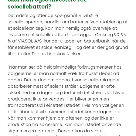
Skal man også investere i et
solcellebatteri?
Det sidste og ottende spørgsmål, vi vil stille
solcelleksperten, handler om batterier. Ved etablering af
et solcelleanlæg, kan man nemlig også overveje at
investere i et solcellebatteri til anlægget. Omkring 90-95
% af VIASOL A/S’ kunder tilkøber en batteribank, når de
får etableret et solcelleanlæg – og det er der god grund
til fortæller Tobias Lindskov Nielsen.
“Når man ser på helt almindeligt forbrugsmønster hos
boligejerne, er man normalt væk fra huset i løbet ad
dagen. Det er dog om dagen, hvor solcelleanlægget
absorberer mest af solens stråler. Boligerne er ofte
lukket ned om dagen, og derfor vil det strøm, der bliver
produceret ikke anvendes. Her bliver strømmen
transporteret ud i elnettet i stedet. Hvis man vælger en
batteribank til, vil strømmen i stedet kunne lagres der.
Når man kommer hjem om aftenen, og der ikke er
produktion fra solcellerne, kan man i stedet anvende
strømmen fra batteriet. Derved kan du være