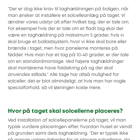
“Der er dog ikke krav til taghældningen på boligen, når
man ønsker at installere et solcelleanlæg på taget. Vi
ændrer vores udstyr alt efter hvilket tag, der er tale om.
For eksempel hvis der er tale om et fladt tag skal der
være en taghældning på maksimum 5 grader, hvis vi
skal bruge et ballastsystem, hvor vi ikke skal bore eller
brænde i taget, men hvor panelerne monteres på
fødder. Hvis man har et tag på 10-40 grader, er der tale
om en standardmontage. Ved højere taghældninger
skal montørerne have faldsikring på og der skal
anvendes stillads.” Alle tage har altså mulighed for
solceller, det er blot almindeligt, at hvis man har nogle
specialforhold, så vil løsningen koste mere.
Hvor på taget skal solcellerne placeres?
Ved installation af solcellepanelerne på taget, vil man
typisk vurdere placeringen efter, hvordan huset er vendt
på grunden samt dets taghældning. “Der er typisk ikke
så mange valgmuligheder for at placere solcellerne, da