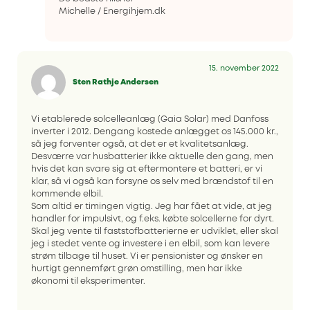
Michelle / Energihjem.dk
15. november 2022
Sten Rathje Andersen
Vi etablerede solcelleanlæg (Gaia Solar) med Danfoss
inverter i 2012. Dengang kostede anlægget os 145.000 kr.,
så jeg forventer også, at det er et kvalitetsanlæg.
Desværre var husbatterier ikke aktuelle den gang, men
hvis det kan svare sig at eftermontere et batteri, er vi
klar, så vi også kan forsyne os selv med brændstof til en
kommende elbil.
Som altid er timingen vigtig. Jeg har fået at vide, at jeg
handler for impulsivt, og f.eks. købte solcellerne for dyrt.
Skal jeg vente til faststofbatterierne er udviklet, eller skal
jeg i stedet vente og investere i en elbil, som kan levere
strøm tilbage til huset. Vi er pensionister og ønsker en
hurtigt gennemført grøn omstilling, men har ikke
økonomi til eksperimenter.