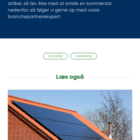
artikel, så tøv ikke med at smide en kommentar
nedenfor, så følger vi gerne op med vores
branchepartnerekspert.
solceller
solenergi
Læs også