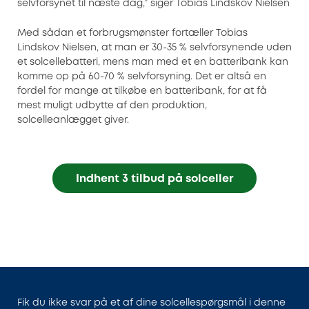
selvforsynet til næste dag,” siger Tobias Lindskov Nielsen
Med sådan et forbrugsmønster fortæller Tobias
Lindskov Nielsen, at man er 30-35 % selvforsynende uden
et solcellebatteri, mens man med et en batteribank kan
komme op på 60-70 % selvforsyning. Det er altså en
fordel for mange at tilkøbe en batteribank, for at få
mest muligt udbytte af den produktion,
solcelleanlægget giver.
Indhent 3 tilbud på solceller
Fik du ikke svar på et af dine solcellespørgsmål i denne