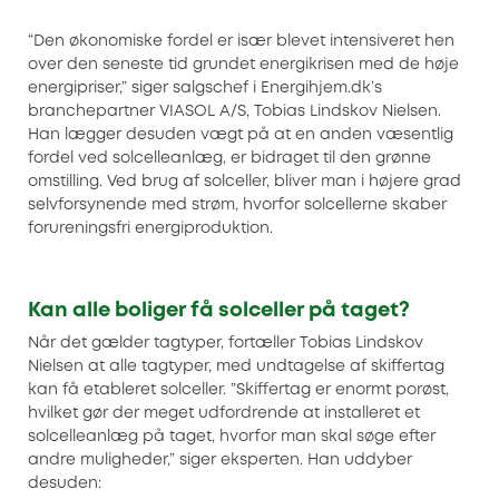
“Den økonomiske fordel er især blevet intensiveret hen
over den seneste tid grundet energikrisen med de høje
energipriser,” siger salgschef i Energihjem.dk’s
branchepartner VIASOL A/S, Tobias Lindskov Nielsen.
Han lægger desuden vægt på at en anden væsentlig
fordel ved solcelleanlæg, er bidraget til den grønne
omstilling. Ved brug af solceller, bliver man i højere grad
selvforsynende med strøm, hvorfor solcellerne skaber
forureningsfri energiproduktion.
Kan alle boliger få solceller på taget?
Når det gælder tagtyper, fortæller Tobias Lindskov
Nielsen at alle tagtyper, med undtagelse af skiffertag
kan få etableret solceller. ”Skiffertag er enormt porøst,
hvilket gør der meget udfordrende at installeret et
solcelleanlæg på taget, hvorfor man skal søge efter
andre muligheder,” siger eksperten. Han uddyber
desuden: