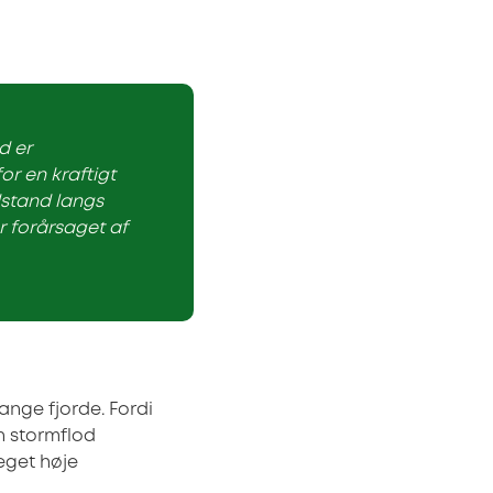
d er
or en kraftigt
dstand langs
r forårsaget af
nge fjorde. Fordi
en stormflod
eget høje