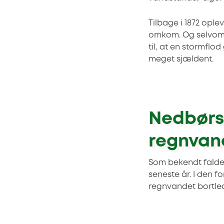
Tilbage i 1872 ople
omkom. Og selvom d
til, at en stormfl
meget sjældent.
Nedbørss
regnvan
Som bekendt falder
seneste år. I den fo
regnvandet bortled