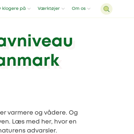
v klogere på
Værktøjer
Om os
havniveau
Danmark
iver varmere og vådere. Og
ven. Læs med her, hvor en
naturens advarsler.