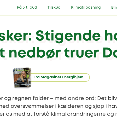
Få 3 tilbud
Tilskud
Klimatilpasning
Bli
sker: Stigende 
t nedbør truer 
Fra Magasinet Energihjem
er og regnen falder – med andre ord: Det bl
med oversvømmelser i kælderen og sjap i ha
er os med at forstå klimaforandringerne og 