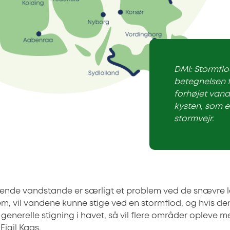
DMI: Stormflo
betegnelsen f
forhøjet van
kysten, som e
stormvejr.
gende vandstande er særligt et problem ved de snævre la
dem, vil vandene kunne stige ved en stormflod, og hvis d
enerelle stigning i havet, så vil flere områder opleve m
Eigil Kaas.