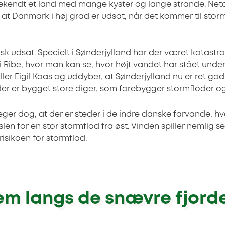
kendt et land med mange kyster og lange strande. Net
 at Danmark i høj grad er udsat, når det kommer til stor
k udsat. Specielt i Sønderjylland har der været katastro
 i Ribe, hvor man kan se, hvor højt vandet har stået under
ller Eigil Kaas og uddyber, at Sønderjylland nu er ret go
 der er bygget store diger, som forebygger stormfloder 
eger dog, at der er steder i de indre danske farvande, h
len for en stor stormflod fra øst. Vinden spiller nemlig se
risikoen for stormflod.
em langs de snævre fjord