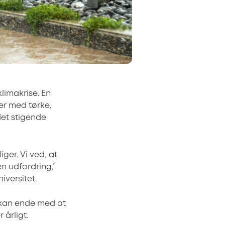
limakrise. En
er med tørke,
det stigende
ger. Vi ved, at
en udfordring,”
iversitet.
m kan ende med at
 årligt.