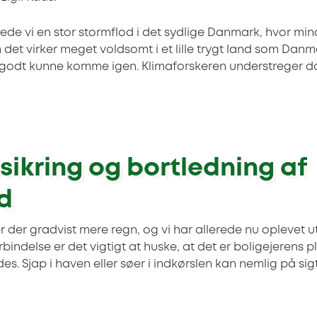
vede vi en stor stormflod i det sydlige Danmark, hvor mi
et virker meget voldsomt i et lille trygt land som Danm
od godt kunne komme igen. Klimaforskeren understreger do
ikring og bortledning af
d
 der gradvist mere regn, og vi har allerede nu oplevet u
rbindelse er det vigtigt at huske, at det er boligejerens pl
es. Sjap i haven eller søer i indkørslen kan nemlig på si