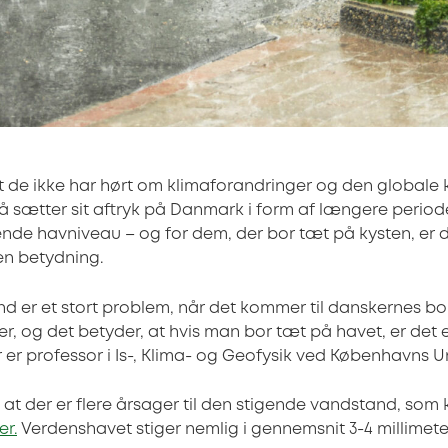
t de ikke har hørt om klimaforandringer og den globale k
så sætter sit aftryk på Danmark i form af længere period
ende havniveau – og for dem, der bor tæt på kysten, er 
en betydning.
 er et stort problem, når det kommer til danskernes boli
er, og det betyder, at hvis man bor tæt på havet, er det 
er er professor i Is-, Klima- og Geofysik ved Københavns Un
r, at der er flere årsager til den stigende vandstand, so
er.
Verdenshavet stiger nemlig i gennemsnit 3-4 millimeter