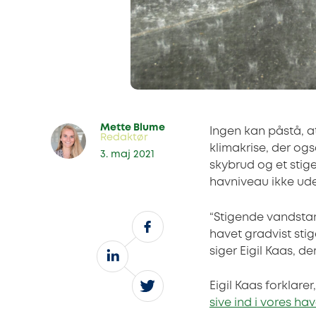
Mette Blume
Ingen kan påstå, a
Redaktør
klimakrise, der og
3. maj 2021
skybrud og et stig
havniveau ikke ud
“Stigende vandstand
havet gradvist stig
siger Eigil Kaas, d
Eigil Kaas forklare
sive ind i vores hav