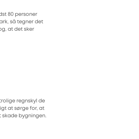
ndst 80 personer
ark, så tegner det
g, at det sker
trolige regnskyl de
igt at sørge for, at
gt skade bygningen.