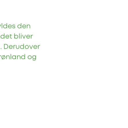
yldes den
det bliver
. Derudover
Grønland og