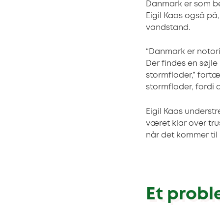
Danmark er som be
Eigil Kaas også på,
vandstand.
“Danmark er notoris
Der findes en søjle
stormfloder,” fortæ
stormfloder, fordi
Eigil Kaas understr
været klar over trus
når det kommer til 
Et probl