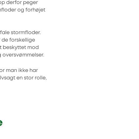
op derfor peger
mfloder og forhøjet
fale stormfloder.
 de forskellige
dt beskyttet mod
og oversvømmelser.
vor man ikke har
lvsagt en stor rolle,
e