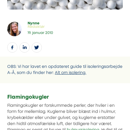
Nynne
Redaktør
19. januar 2010
OBS: Vi har lavet en opdateret guide til isoleringsarbejde
A-Å, som du finder her:
Alt om isolering.
Flamingokugler
Flamingokugler er forskummede perler, der hviler i en
form for mellemlag. Kuglerne bliver blæst ind i hulmur,
krybekælder eller under gulvet, og kuglerne erstatter
den hidtil atmosfæriske luft, der tidligere har været.
Flamingo er nemt at bruge til
hulmursisolering
. Hullet til at