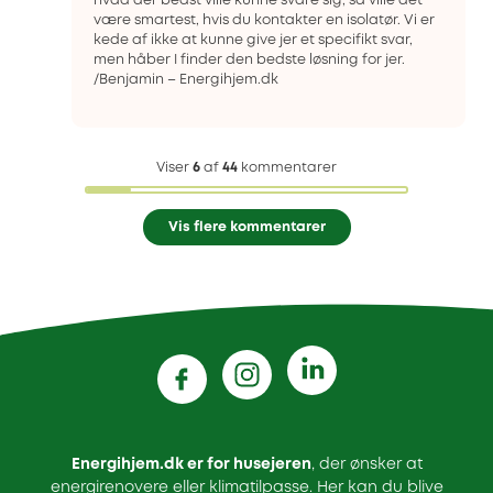
hvad der bedst ville kunne svare sig, så ville det
være smartest, hvis du kontakter en isolatør. Vi er
kede af ikke at kunne give jer et specifikt svar,
men håber I finder den bedste løsning for jer.
/Benjamin – Energihjem.dk
Viser
6
af
44
kommentarer
Vis flere kommentarer
Energihjem.dk er for husejeren
, der ønsker at
energirenovere eller klimatilpasse. Her kan du blive