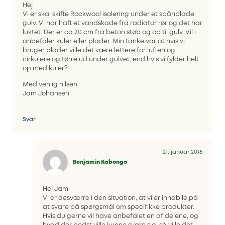
Hej
Vi er skal skifte Rockwool isolering under et spånplade
gulv. Vi har haft et vandskade fra radiator rør og det har
luktet. Der er ca 20 cm fra beton støb og op til gulv. Vil i
anbefaler kuler eller plader. Min tanke var at hvis vi
bruger plader ville det være lettere for luften og
cirkulere og tørre ud under gulvet, end hvis vi fylder helt
op med kuler?
Med venlig hilsen
Jam Johansen
Svar
21. januar 2016
Benjamin Kabongo
Hej Jam
Vi er desværre i den situation, at vi er inhabile på
at svare på spørgsmål om specifikke produkter.
Hvis du gerne vil have anbefalet en af delene, og