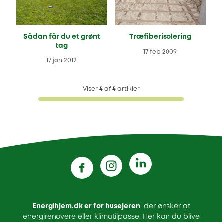
Sådan får du et grønt
Træfiberisolering
tag
17 feb 2009
17 jan 2012
Viser
4
af
4
artikler
Energihjem.dk er for husejeren
, der ønsker at
energirenovere eller klimatilpasse. Her kan du blive