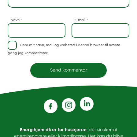
Navn
*
E-mail
*
Gem mit navn, mail og websted i denne browser til næste
gang jeg kommenterer.
Energihjem.dk er for husejeren
, der ønsker at
energirenovere eller klimatilpasse. Her kan du blive