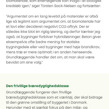
biomateriale, som efterfølgende kan indgå i et biologisk
kredsløb igen,” siger Torsten Sack-Nielsen og fortsætter:
“Argumentet om en lang levetid på materialer er altså
lige så legitimt som argumentet om, at biomateriale har
et lavt eller decideret negativt CO2-aftryk. Der er
således ikke blot én rigtig løsning, og derfor tænker jeg
også, at bygninger forbliver hybridløsninger. Beton giver
eksempelvis ofte bedre mening for statiske
bygningsdele eller ved bygninger med høje brandkrav,
mens træ er mere optimalt i en anden henseende.
Grundlæggende handler det om, at man skal være
bevidst om sine valg.”
Den frivillige bæredygtighedsklasse
Grundlæggende fungerer den frivillige
bæredygtighedsklasse som et værktøj, der skal bidrage
til den grønne omstilling af byggeriet i Danmark.
Herunder med et særligt fokus på den miljø- og