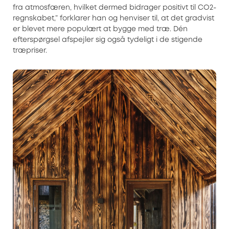
fra atmosfæren, hvilket dermed bidrager positivt til CO2-
regnskabet,” forklarer han og henviser til, at det gradvist
er blevet mere populært at bygge med træ. Dén
efterspørgsel afspejler sig også tydeligt i de stigende
træpriser.