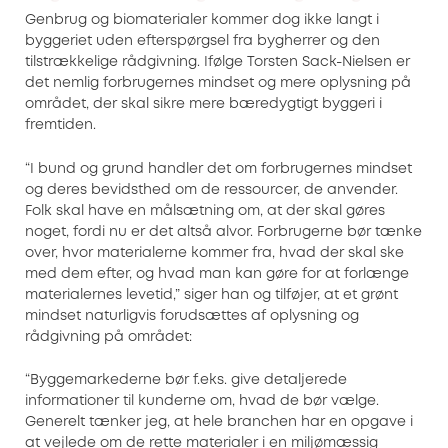
Genbrug og biomaterialer kommer dog ikke langt i
byggeriet uden efterspørgsel fra bygherrer og den
tilstrækkelige rådgivning. Ifølge Torsten Sack-Nielsen er
det nemlig forbrugernes mindset og mere oplysning på
området, der skal sikre mere bæredygtigt byggeri i
fremtiden.
“I bund og grund handler det om forbrugernes mindset
og deres bevidsthed om de ressourcer, de anvender.
Folk skal have en målsætning om, at der skal gøres
noget, fordi nu er det altså alvor. Forbrugerne bør tænke
over, hvor materialerne kommer fra, hvad der skal ske
med dem efter, og hvad man kan gøre for at forlænge
materialernes levetid,” siger han og tilføjer, at et grønt
mindset naturligvis forudsættes af oplysning og
rådgivning på området:
“Byggemarkederne bør f.eks. give detaljerede
informationer til kunderne om, hvad de bør vælge.
Generelt tænker jeg, at hele branchen har en opgave i
at vejlede om de rette materialer i en miljømæssig