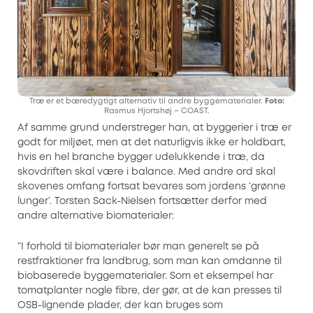
Træ er et bæredygtigt alternativ til andre byggematerialer.
Foto:
Rasmus Hjortshøj – COAST.
Af samme grund understreger han, at byggerier i træ er
godt for miljøet, men at det naturligvis ikke er holdbart,
hvis en hel branche bygger udelukkende i træ, da
skovdriften skal være i balance. Med andre ord skal
skovenes omfang fortsat bevares som jordens ‘grønne
lunger’. Torsten Sack-Nielsen fortsætter derfor med
andre alternative biomaterialer:
“I forhold til biomaterialer bør man generelt se på
restfraktioner fra landbrug, som man kan omdanne til
biobaserede byggematerialer. Som et eksempel har
tomatplanter nogle fibre, der gør, at de kan presses til
OSB-lignende plader, der kan bruges som