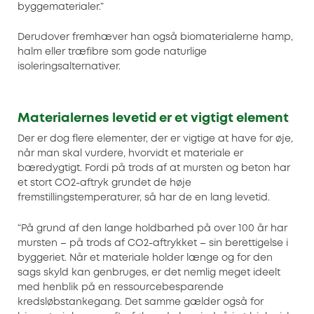
byggematerialer.”
Derudover fremhæver han også biomaterialerne hamp,
halm eller træfibre som gode naturlige
isoleringsalternativer.
Materialernes levetid er et vigtigt element
Der er dog flere elementer, der er vigtige at have for øje,
når man skal vurdere, hvorvidt et materiale er
bæredygtigt. Fordi på trods af at mursten og beton har
et stort CO2-aftryk grundet de høje
fremstillingstemperaturer, så har de en lang levetid.
“På grund af den lange holdbarhed på over 100 år har
mursten – på trods af CO2-aftrykket – sin berettigelse i
byggeriet. Når et materiale holder længe og for den
sags skyld kan genbruges, er det nemlig meget ideelt
med henblik på en ressourcebesparende
kredsløbstankegang. Det samme gælder også for