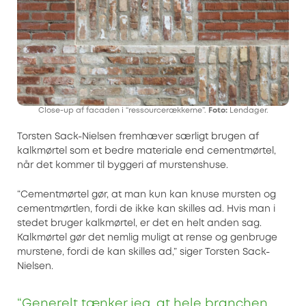
Close-up af facaden i “ressourcerækkerne”.
Foto:
Lendager.
Torsten Sack-Nielsen fremhæver særligt brugen af
kalkmørtel som et bedre materiale end cementmørtel,
når det kommer til byggeri af murstenshuse.
“Cementmørtel gør, at man kun kan knuse mursten og
cementmørtlen, fordi de ikke kan skilles ad. Hvis man i
stedet bruger kalkmørtel, er det en helt anden sag.
Kalkmørtel gør det nemlig muligt at rense og genbruge
murstene, fordi de kan skilles ad,” siger Torsten Sack-
Nielsen.
“Generelt tænker jeg, at hele branchen