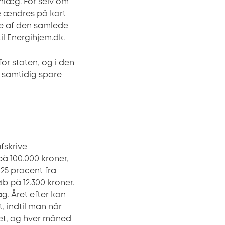
anlæg. For selv om
ke ændres på kort
lse af den samlede
til Energihjem.dk.
or staten, og i den
 samtidig spare
fskrive
på 100.000 kroner,
 25 procent fra
øb på 12.300 kroner.
g. Året efter kan
, indtil man når
get, og hver måned