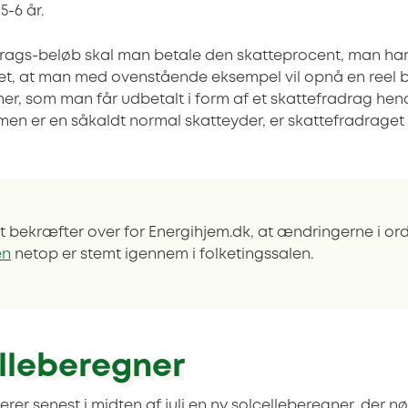
5-6 år.
drags-beløb skal man betale den skatteprocent, man har
det, at man med ovenstående eksempel vil opnå en reel 
er, som man får udbetalt i form af et skattefradrag heno
men er en såkaldt normal skatteyder, er skattefradrage
et bekræfter over for Energihjem.dk, at ændringerne i o
en
netop er stemt igennem i folketingssalen.
lleberegner
rer senest i midten af juli en ny solcelleberegner, der n