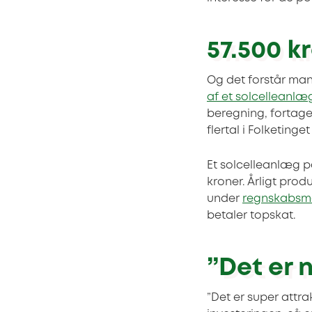
57.500 k
Og det forstår man 
af et solcelleanlæ
beregning, fortaget
flertal i Folketing
Et solcelleanlæg p
kroner. Årligt prod
under
regnskabsm
betaler topskat.
”Det er 
”Det er super attra