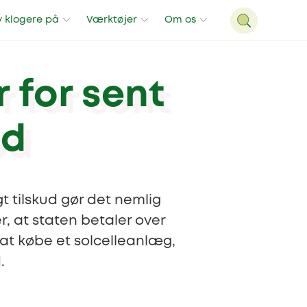
v klogere på
Værktøjer
Om os
r for sent
ud
gt tilskud gør det nemlig
r, at staten betaler over
l at købe et solcelleanlæg,
.