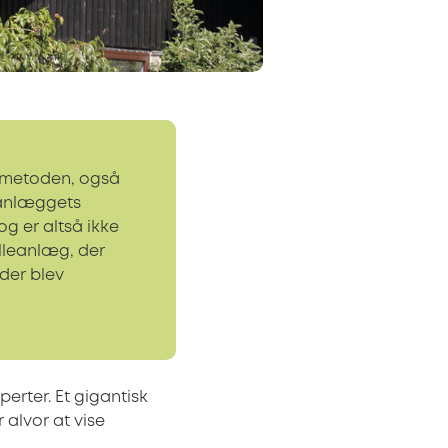
bsmetoden, også
 anlæggets
og er altså ikke
lleanlæg, der
der blev
perter. Et gigantisk
r alvor at vise