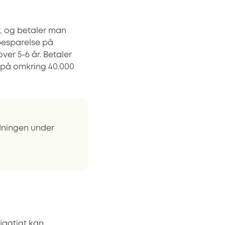
, og betaler man
besparelse på
ver 5-6 år. Betaler
t på omkring 40.000
rdningen under
øjagtigt kan