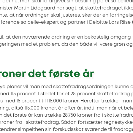
r det nu, man skal få afgivet sin bestilling på et solcelle
nister Martin Lidegaard har sagt, at skattefradraget ik
te, at når ordningen skal justeres, sker der en forringe
 førende solcelle-ekspert og partner i Deloitte Lars Riise 
 til, at den nuværende ordning er en bekostelig omgang f
egeringen med et problem, da den både vil være grøn og
roner det første år
ye planer vil man med skattefradragsordningen kunne a
d 115 procent. I stedet for et 25 procent skattefradrag 
 med 15 procent til 115.000 kroner. Herefter trækker man
g, altså 115.000 kroner, år efter år, indtil man når et bel
 det første år kan trække 28.750 kroner fra i skattefradra
roner fra i skattefradrag. Sådan fortsætter regnestykket
 ændrer simpelthen sin forskudsskat svarende til fradra