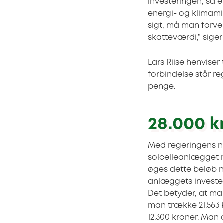
investeringen, så e
energi- og klimami
sigt, må man forven
skatteværdi,” siger
Lars Riise henviser
forbindelse står r
penge.
28.000 k
Med regeringens n
solcelleanlægget me
øges dette beløb nu
anlæggets investerin
Det betyder, at man
man trække 21.563 k
12.300 kroner. Man