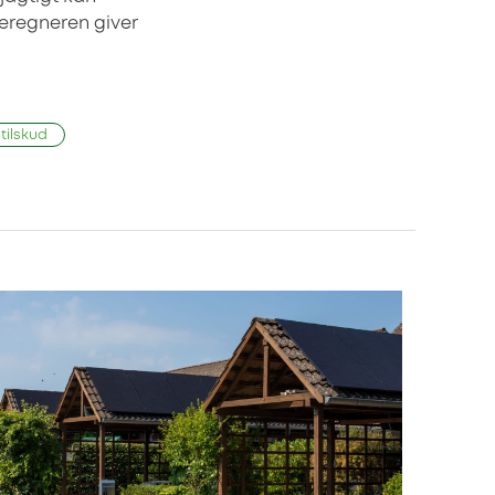
Beregneren giver
tilskud