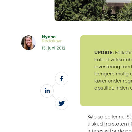
Nynne
Redaktør
15. juni 2012
UPDATE:
Folketi
kaldet virksomh
investering med 
længere mulig a
kører under reg
opstillet, inden
Køb solceller nu. S
tilskud fra staten i
interesse for de po