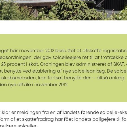
nget har i november 2012 besluttet at afskaffe regnska
edsordningen, der gav solcelleejere ret til at fratrække
25 procent i skat. Ordningen blev administreret af SKAT, 
t benytte ved etablering af nye solcelleanlæg. De solce
nskabsmetoden, kan fortsat benytte den – altså anlæg, 
 den nye aftale i november 2012.
å klar er meldingen fra en af landets førende solcelle-eks
 form af et skattefradrag har fået landets boligejere til fo
pulære solceller.