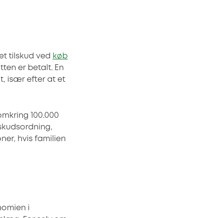
et tilskud ved
køb
tten er betalt. En
, især efter at et
 omkring 100.000
lskudsordning,
oner, hvis familien
nomien i