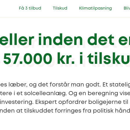
Få 3 tilbud
Tilskud
Klimatilpasning
Bli
ller inden det e
 57.000 kr. i tilsk
es læber, og det forstår man godt. Et stateli
stere i et solcelleanlæg. Og en beregning vise
investering. Ekspert opfordrer boligejerne ti
inden at tilskuddet forringes fra politisk hånd