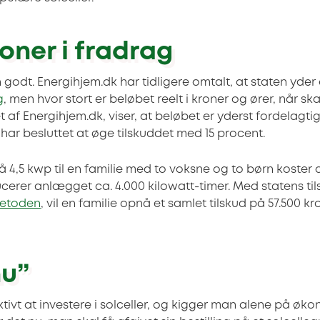
roner i fradrag
godt. Energihjem.dk har tidligere omtalt, at staten yder 
g
, men hvor stort er beløbet reelt i kroner og ører, når ska
 af Energihjem.dk, viser, at beløbet er yderst fordelagtigt
et har besluttet at øge tilskuddet med 15 procent.
å 4,5 kwp til en familie med to voksne og to børn koster
ucerer anlægget ca. 4.000 kilowatt-timer. Med statens ti
etoden
, vil en familie opnå et samlet tilskud på 57.500 kr
nu”
ktivt at investere i solceller, og kigger man alene på øko