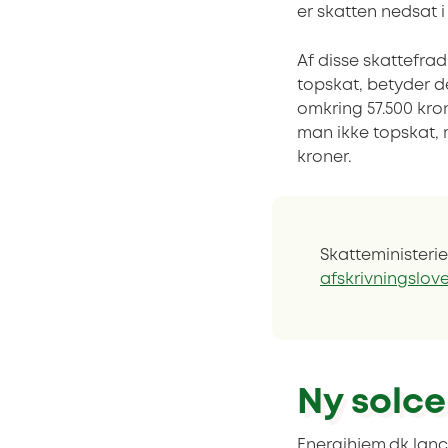
er skatten nedsat i 
Af disse skattefra
topskat, betyder 
omkring 57.500 kron
man ikke topskat, 
kroner.
Skatteministeri
afskrivningslov
Ny solce
Energihjem.dk lance