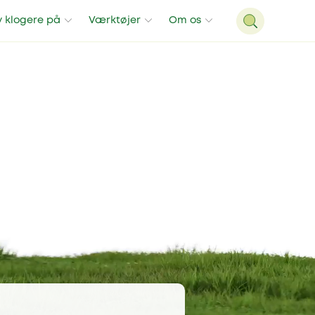
v klogere på
Værktøjer
Om os