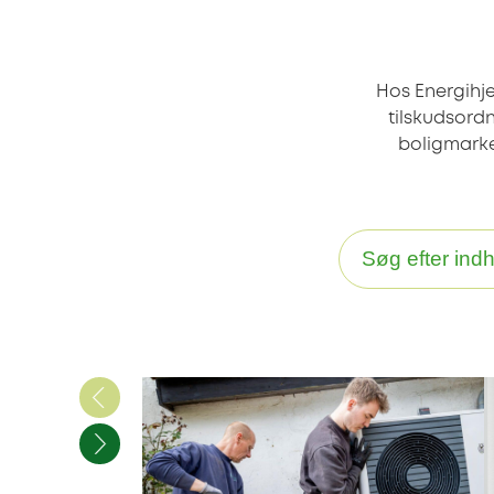
Hos Energihje
tilskudsord
boligmarke