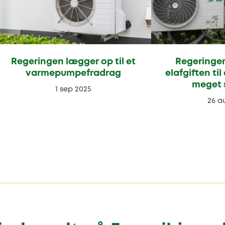
Regeringen lægger op til et
Regeringen
varmepumpefradrag
elafgiften ti
meget 
1 sep 2025
26 a