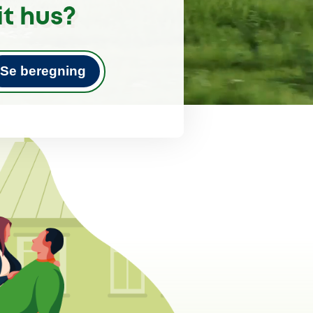
it hus?
Se beregning