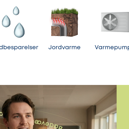
dbesparelser
Jordvarme
Varmepum