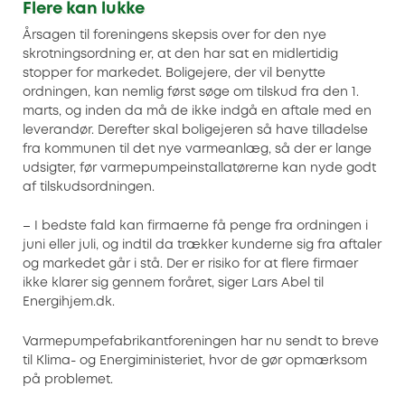
Flere kan lukke
Årsagen til foreningens skepsis over for den nye
skrotningsordning er, at den har sat en midlertidig
stopper for markedet. Boligejere, der vil benytte
ordningen, kan nemlig først søge om tilskud fra den 1.
marts, og inden da må de ikke indgå en aftale med en
leverandør. Derefter skal boligejeren så have tilladelse
fra kommunen til det nye varmeanlæg, så der er lange
udsigter, før varmepumpeinstallatørerne kan nyde godt
af tilskudsordningen.
– I bedste fald kan firmaerne få penge fra ordningen i
juni eller juli, og indtil da trækker kunderne sig fra aftaler
og markedet går i stå. Der er risiko for at flere firmaer
ikke klarer sig gennem foråret, siger Lars Abel til
Energihjem.dk.
Varmepumpefabrikantforeningen har nu sendt to breve
til Klima- og Energiministeriet, hvor de gør opmærksom
på problemet.