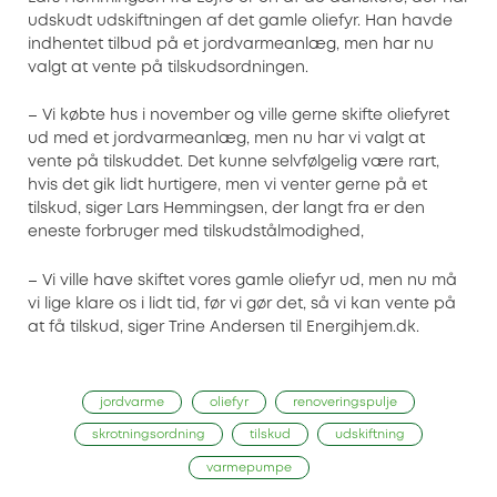
udskudt udskiftningen af det gamle oliefyr. Han havde
indhentet tilbud på et jordvarmeanlæg, men har nu
valgt at vente på tilskudsordningen.
– Vi købte hus i november og ville gerne skifte oliefyret
ud med et jordvarmeanlæg, men nu har vi valgt at
vente på tilskuddet. Det kunne selvfølgelig være rart,
hvis det gik lidt hurtigere, men vi venter gerne på et
tilskud, siger Lars Hemmingsen, der langt fra er den
eneste forbruger med tilskudstålmodighed,
– Vi ville have skiftet vores gamle oliefyr ud, men nu må
vi lige klare os i lidt tid, før vi gør det, så vi kan vente på
at få tilskud, siger Trine Andersen til Energihjem.dk.
jordvarme
oliefyr
renoveringspulje
skrotningsordning
tilskud
udskiftning
varmepumpe