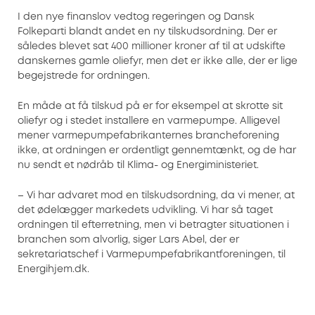
I den nye finanslov vedtog regeringen og Dansk
Folkeparti blandt andet en ny tilskudsordning. Der er
således blevet sat 400 millioner kroner af til at udskifte
danskernes gamle oliefyr, men det er ikke alle, der er lige
begejstrede for ordningen.
En måde at få tilskud på er for eksempel at skrotte sit
oliefyr og i stedet installere en varmepumpe. Alligevel
mener varmepumpefabrikanternes brancheforening
ikke, at ordningen er ordentligt gennemtænkt, og de har
nu sendt et nødråb til Klima- og Energiministeriet.
– Vi har advaret mod en tilskudsordning, da vi mener, at
det ødelægger markedets udvikling. Vi har så taget
ordningen til efterretning, men vi betragter situationen i
branchen som alvorlig, siger Lars Abel, der er
sekretariatschef i Varmepumpefabrikantforeningen, til
Energihjem.dk.