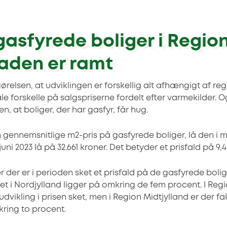
gasfyrede boliger i Regio
aden er ramt
relsen, at udviklingen er forskellig alt afhængigt af regi
ale forskelle på salgspriserne fordelt efter varmekilder. Og
 at boliger, der har gasfyr, får hug.
gennemsnitlige m2-pris på gasfyrede boliger, lå den i m
uni 2023 lå på 32.661 kroner. Det betyder et prisfald på 9,
r der er i perioden sket et prisfald på de gasfyrede boli
et i Nordjylland ligger på omkring de fem procent. I Re
udvikling i prisen sket, men i Region Midtjylland er der fa
kring to procent.