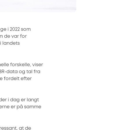
age i 2022 som
m de var for
i landets
lle forskelle, viser
-data og tal fra
e fordelt efter
er i dag er langt
iserne er på samme
ressant, at de