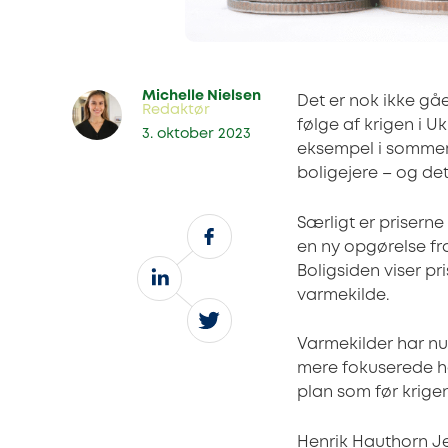
Michelle Nielsen
Det er nok ikke gåe
Redaktør
følge af krigen i U
3. oktober 2023
eksempel i sommeren
boligejere – og de
Særligt er priserne 
en ny opgørelse f
Boligsiden viser pri
varmekilde.
Varmekilder har nu
mere fokuserede he
plan som før krigen,
Henrik Hauthorn Je