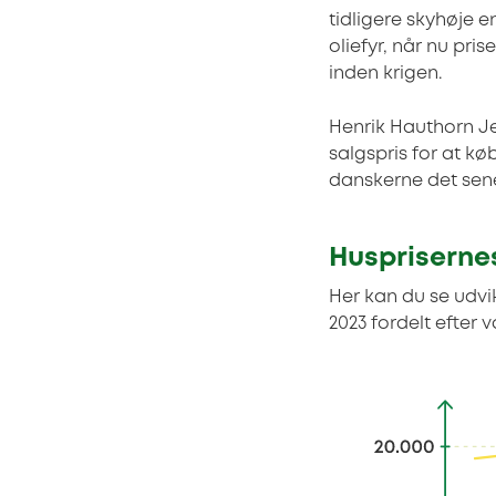
tidligere skyhøje e
oliefyr, når nu pri
inden krigen.
Henrik Hauthorn Jen
salgspris for at k
danskerne det senes
Husprisernes
Her kan du se udvik
2023 fordelt efter 