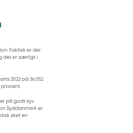
n
on. Faktisk er der
 det er særligt i
arts 2022 på 36.052
4 procent.
ger på godt syv
gion Syddanmark er
ktisk sket en