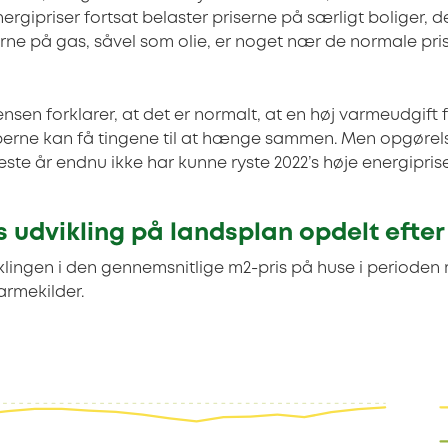
nergipriser fortsat belaster priserne på særligt boliger, d
serne på gas, såvel som olie, er noget nær de normale pr
sen forklarer, at det er normalt, at en høj varmeudgift f
øberne kan få tingene til at hænge sammen. Men opgørels
te år endnu ikke har kunne ryste 2022’s høje energipriser
 udvikling på landsplan opdelt efte
lingen i den gennemsnitlige m2-pris på huse i perioden ma
varmekilder.