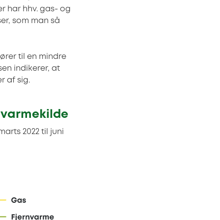
er har hhv. gas- og
iser, som man så
ører til en mindre
en indikerer, at
 af sig.
r varmekilde
rts 2022 til juni