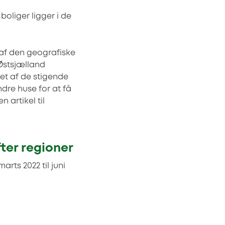
oliger ligger i de
af den geografiske
 Østsjælland
et af de stigende
ndre huse for at få
 artikel til
ter regioner
rts 2022 til juni