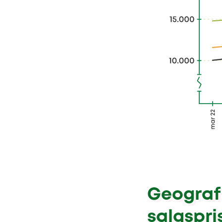
Geografi
salgspri