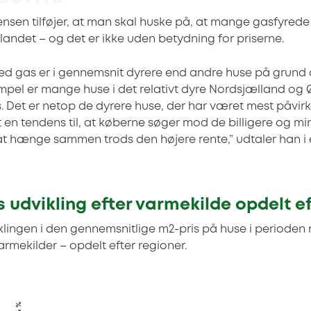
nsen tilføjer, at man skal huske på, at mange gasfyrede b
landet – og det er ikke uden betydning for priserne.
d gas er i gennemsnit dyrere end andre huse på grund 
empel er mange huse i det relativt dyre Nordsjælland og
Det er netop de dyrere huse, der har været mest påvirk
et en tendens til, at køberne søger mod de billigere og mi
at hænge sammen trods den højere rente,” udtaler han i en
 udvikling efter varmekilde opdelt ef
lingen i den gennemsnitlige m2-pris på huse i perioden ma
varmekilder – opdelt efter regioner.