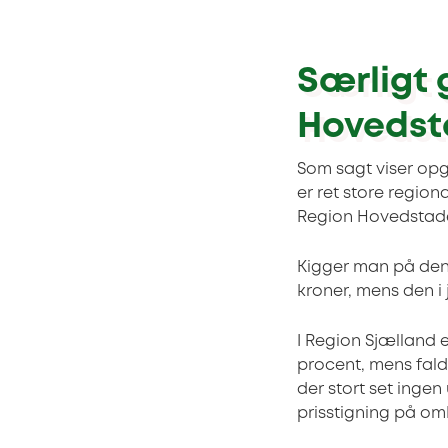
Særligt 
Hovedst
Som sagt viser opgø
er ret store region
Region Hovedstaden,
Kigger man på den 
kroner, mens den i j
I Region Sjælland e
procent, mens fald
der stort set ingen 
prisstigning på om