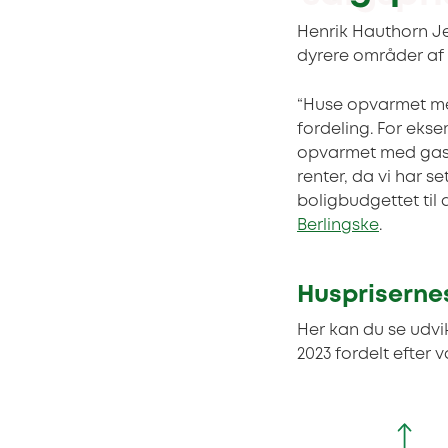
Henrik Hauthorn Je
dyrere områder af 
“Huse opvarmet me
fordeling. For eks
opvarmet med gas. 
renter, da vi har s
boligbudgettet til 
Berlingske
.
Husprisernes
Her kan du se udvik
2023 fordelt efter 