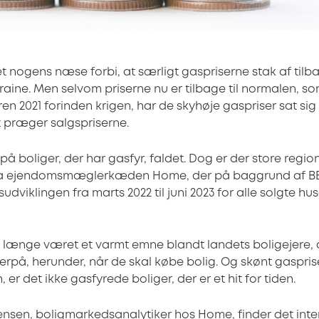
t nogens næse forbi, at særligt gaspriserne stak af tilb
kraine. Men selvom priserne nu er tilbage til normalen, so
 2021 forinden krigen, har de skyhøje gaspriser sat sig 
t præger salgspriserne.
på boliger, der har gasfyr, faldet. Dog er der store regione
ra ejendomsmæglerkæden Home, der på baggrund af BBR
sudviklingen fra marts 2022 til juni 2023 for alle solgte hus
 længe været et varmt emne blandt landets boligejere, d
rpå, herunder, når de skal købe bolig. Og skønt gaspr
 er det ikke gasfyrede boliger, der er et hit for tiden.
nsen, boligmarkedsanalytiker hos Home, finder det inte