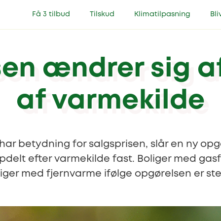
Få 3 tilbud
Tilskud
Klimatilpasning
Bli
sen ændrer sig 
af varmekilde
har betydning for salgsprisen, slår en ny op
pdelt efter varmekilde fast. Boliger med gasf
ger med fjernvarme ifølge opgørelsen er steg