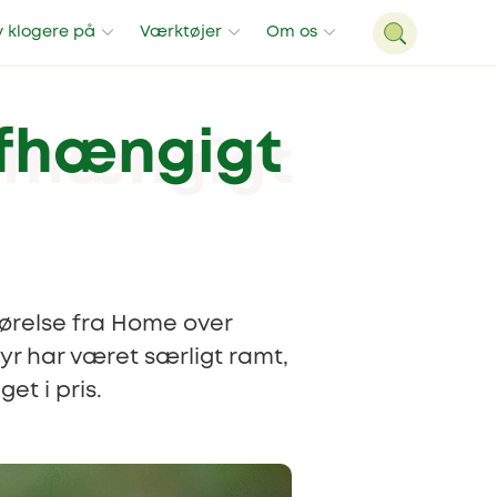
v klogere på
Værktøjer
Om os
afhængigt
gørelse fra Home over
yr har været særligt ramt,
et i pris.