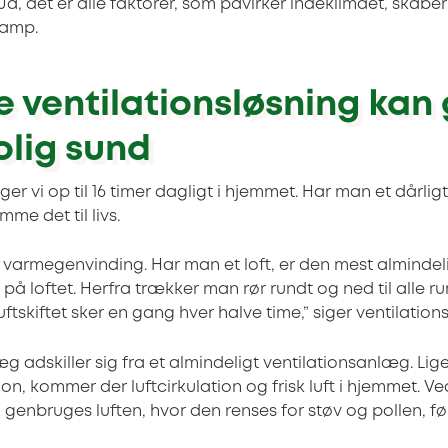
. Ja, det er alle faktorer, som påvirker indeklimaet, skabe
svamp.
e ventilationsløsning kan 
olig sund
ger vi op til 16 timer dagligt i hjemmet. Har man et dårlig
mme det til livs.
å varmegenvinding. Har man et loft, er den mest almindel
 på loftet. Herfra trækker man rør rundt og ned til alle 
 Luftskiftet sker en gang hver halve time,” siger ventilatio
g adskiller sig fra et almindeligt ventilationsanlæg. Li
ion, kommer der luftcirkulation og frisk luft i hjemmet. Ve
enbruges luften, hvor den renses for støv og pollen, fø