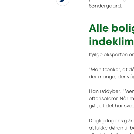
Søndergaard.
Alle bol
indekli
Ifølge eksperten e
”Man tænker, at dår
der mange, der vå
Han uddyber: ”Men 
efterisolerer. Når 
gør, at det har svær
Dagligdagens gørem
at lukke døren til