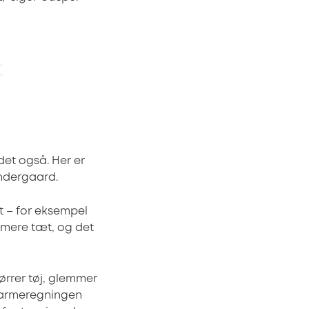
det også. Her er
øndergaard.
t – for eksempel
t mere tæt, og det
”
ørrer tøj, glemmer
 varmeregningen