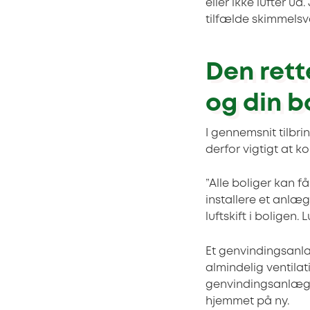
eller ikke lufter ud
tilfælde skimmel
Den rett
og din b
I gennemsnit tilbrin
derfor vigtigt at ko
”Alle boliger kan f
installere et anlæg
luftskift i boligen.
Et genvindingsanlæ
almindelig ventilat
genvindingsanlæg g
hjemmet på ny.