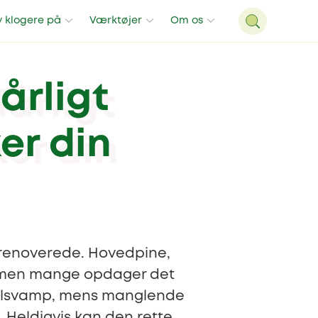
v klogere på
Værktøjer
Om os
årligt
er din
yrenoverede. Hovedpine,
et, men mange opdager det
immelsvamp, mens manglende
 Heldigvis kan den rette