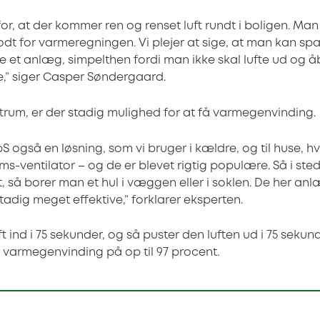
r, at der kommer ren og renset luft rundt i boligen. Man s
odt for varmeregningen. Vi plejer at sige, at man kan spa
re et anlæg, simpelthen fordi man ikke skal lufte ud og 
,” siger Casper Søndergaard.
ftrum, er der stadig mulighed for at få varmegenvinding.
pS også en løsning, som vi bruger i kældre, og til huse, hv
rums-ventilator – og de er blevet rigtig populære. Så i ste
, så borer man et hul i væggen eller i soklen. De her anl
adig meget effektive,” forklarer eksperten.
 ind i 75 sekunder, og så puster den luften ud i 75 sekun
varmegenvinding på op til 97 procent.