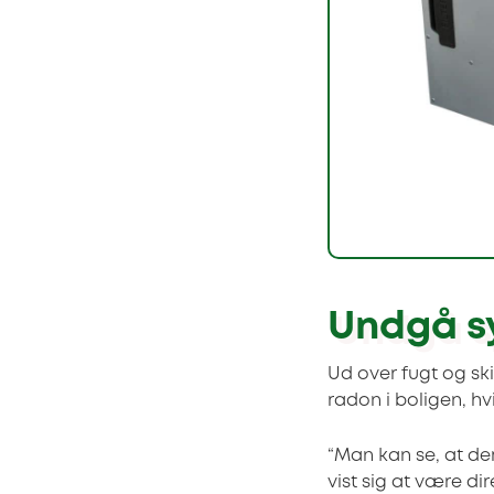
Undgå s
Ud over fugt og sk
radon i boligen, h
“Man kan se, at der
vist sig at være di