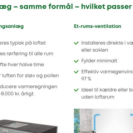
læg – samme formål – hvilket passer
ingsanlæg
Et-rums-ventilation
eres typisk på loftet
Installeres direkte i
eller soklen
tes rørføring til alle rum
Fylder minimalt
ifte hver halve time
Effektiv varmegenvind
 luften for støv og pollen
97 %
educere varmeregningen
Ideel til kældre eller 
8.000 kr. årligt
uden loftsrum