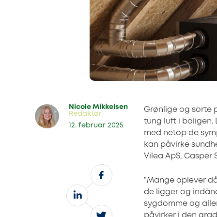
Nicole Mikkelsen
Grønlige og sorte
Redaktør
tung luft i boligen
12. februar 2025
med netop de symp
kan påvirke sundhe
Vilea ApS, Casper
”Mange oplever dårl
de ligger og indånd
sygdomme og allerg
påvirker i den grad