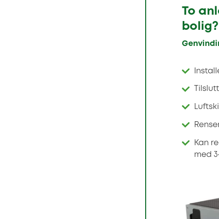
To an
bolig?
Genvind
Install
Tilslut
Luftsk
Renser
Kan r
med 3-