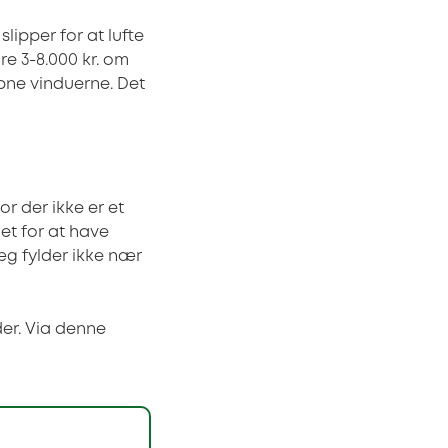
lipper for at lufte
re 3-8.000 kr. om
åbne vinduerne. Det
or der ikke er et
det for at have
æg fylder ikke nær
der. Via denne