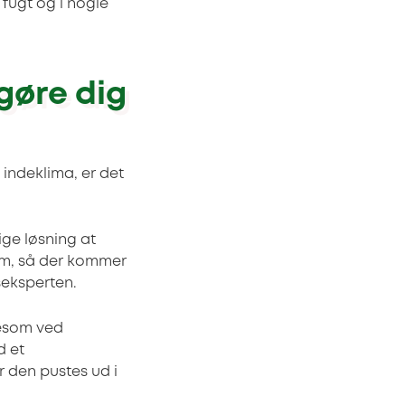
r fugt og i nogle
gøre dig
t indeklima, er det
ige løsning at
rum, så der kommer
nseksperten.
gesom ved
d et
r den pustes ud i