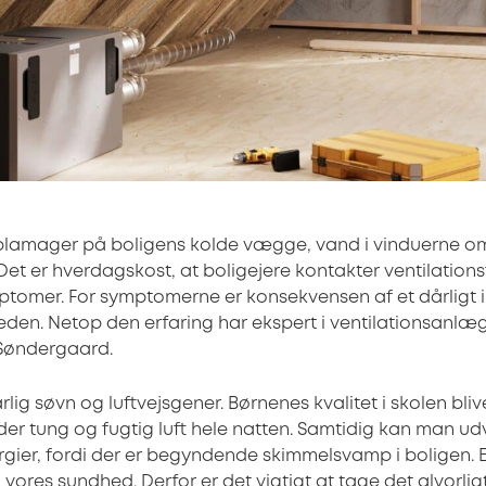
 plamager på boligens kolde vægge, vand i vinduerne o
. Det er hverdagskost, at boligejere kontakter ventilation
tomer. For symptomerne er konsekvensen af et dårligt 
den. Netop den erfaring har ekspert i ventilationsanlæg
 Søndergaard.
ig søvn og luftvejsgener. Børnenes kvalitet i skolen blive
er tung og fugtig luft hele natten. Samtidig kan man udv
ier, fordi der er begyndende skimmelsvamp i boligen. Et
 vores sundhed. Derfor er det vigtigt at tage det alvorlig