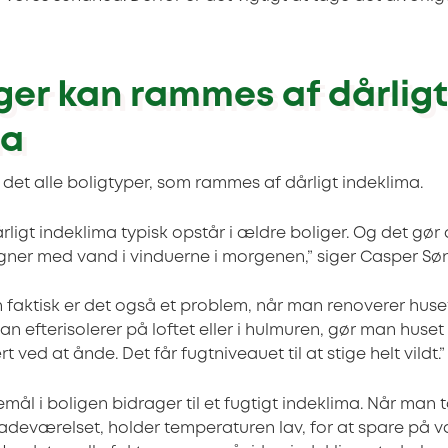
iger kan rammes af dårligt
ma
r det alle boligtyper, som rammes af dårligt indeklima.
ligt indeklima typisk opstår i ældre boliger. Og det gør 
gner med vand i vinduerne i morgenen,” siger Casper S
faktisk er det også et problem, når man renoverer huse
man efterisolerer på loftet eller i hulmuren, gør man huse
t ved at ånde. Det får fugtniveauet til at stige helt vildt.
ål i boligen bidrager til et fugtigt indeklima. Når man t
 badeværelset, holder temperaturen lav, for at spare på