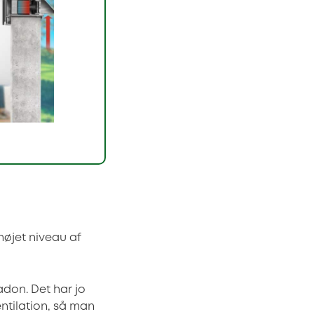
højet niveau af
adon. Det har jo
entilation, så man