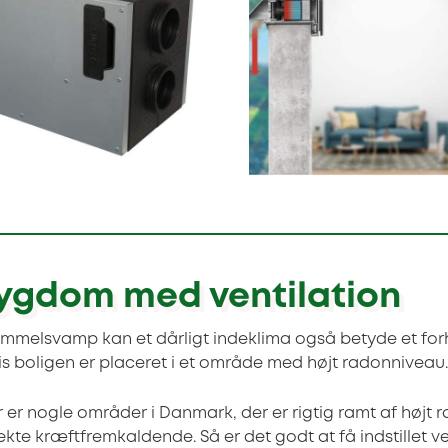
ygdom med ventilation
immelsvamp kan et dårligt indeklima også betyde et for
vis boligen er placeret i et område med højt radonniveau.
 er nogle områder i Danmark, der er rigtig ramt af højt r
rekte kræftfremkaldende. Så er det godt at få indstillet v