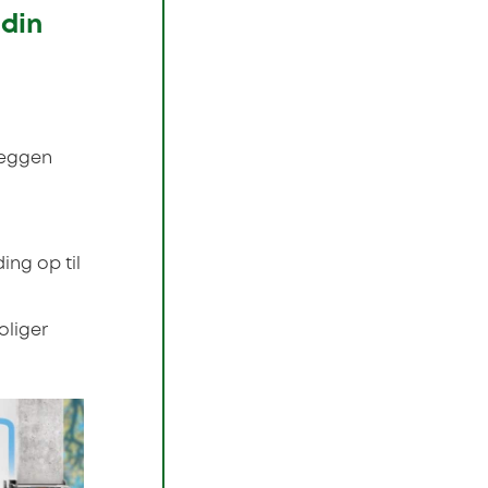
 din
 væggen
ing op til
boliger