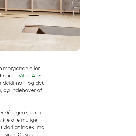
m morgenen eller
sfirmaet
Vilea ApS
indeklima – og det
, og indehaver af
r dårligere, fordi
ikle alle mulige
 dårligt indeklima
t,” siger Casper