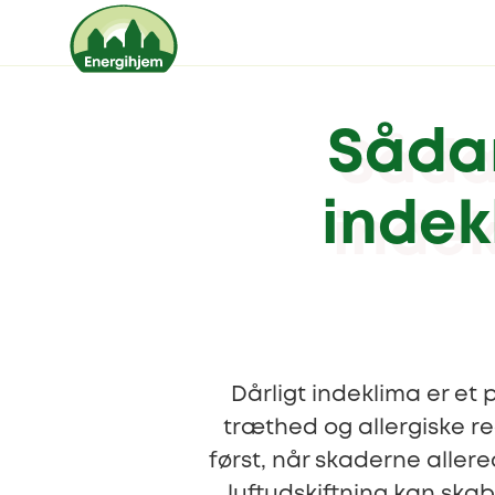
Sådan
indek
Dårligt indeklima er e
træthed og allergiske re
først, når skaderne aller
luftudskiftning kan ska