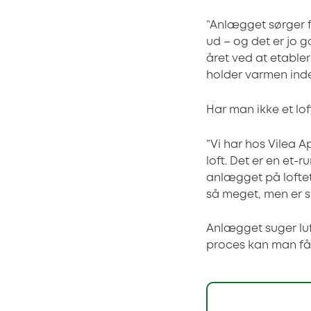
”Anlægget sørger fo
ud – og det er jo g
året ved at etable
holder varmen inde
Har man ikke et lo
”Vi har hos Vilea A
loft. Det er en et-
anlægget på loftet
så meget, men er st
Anlægget suger luft
proces kan man få 