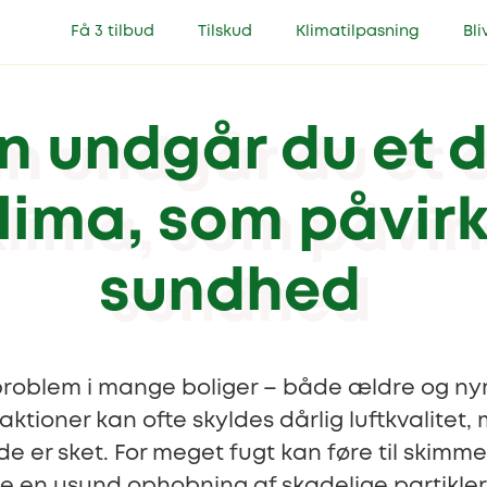
Få 3 tilbud
Tilskud
Klimatilpasning
Bli
 undgår du et d
lima, som påvirk
sundhed
t problem i mange boliger – både ældre og n
aktioner kan ofte skyldes dårlig luftkvalit
ede er sket. For meget fugt kan føre til sk
be en usund ophobning af skadelige partikler.