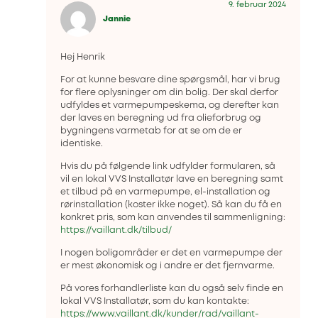
9. februar 2024
Jannie
Hej Henrik
For at kunne besvare dine spørgsmål, har vi brug
for flere oplysninger om din bolig. Der skal derfor
udfyldes et varmepumpeskema, og derefter kan
der laves en beregning ud fra olieforbrug og
bygningens varmetab for at se om de er
identiske.
Hvis du på følgende link udfylder formularen, så
vil en lokal VVS Installatør lave en beregning samt
et tilbud på en varmepumpe, el-installation og
rørinstallation (koster ikke noget). Så kan du få en
konkret pris, som kan anvendes til sammenligning:
https://vaillant.dk/tilbud/
I nogen boligområder er det en varmepumpe der
er mest økonomisk og i andre er det fjernvarme.
På vores forhandlerliste kan du også selv finde en
lokal VVS Installatør, som du kan kontakte:
https://www.vaillant.dk/kunder/rad/vaillant-