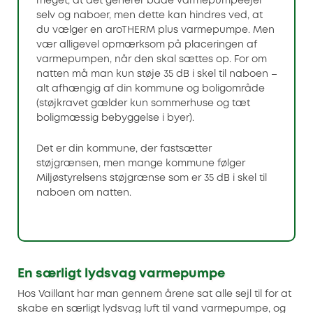
meget, at det generer både varmepumpeejer
selv og naboer, men dette kan hindres ved, at
du vælger en aroTHERM plus varmepumpe. Men
vær alligevel opmærksom på placeringen af
varmepumpen, når den skal sættes op. For om
natten må man kun støje 35 dB i skel til naboen –
alt afhængig af din kommune og boligområde
(støjkravet gælder kun sommerhuse og tæt
boligmæssig bebyggelse i byer).
Det er din kommune, der fastsætter
støjgrænsen, men mange kommune følger
Miljøstyrelsens støjgrænse som er 35 dB i skel til
naboen om natten.
En særligt lydsvag varmepumpe
Hos Vaillant har man gennem årene sat alle sejl til for at
skabe en særligt lydsvag luft til vand varmepumpe, og