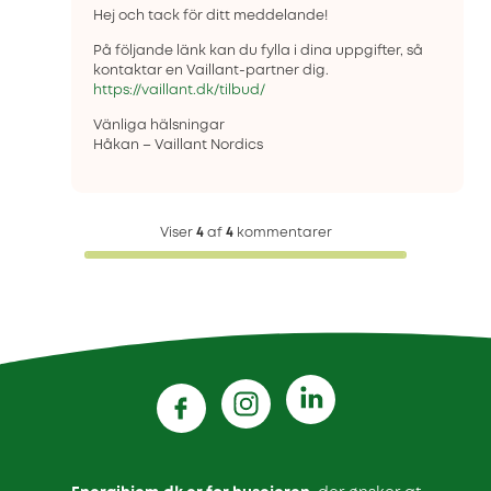
Hej och tack för ditt meddelande!
På följande länk kan du fylla i dina uppgifter, så
kontaktar en Vaillant-partner dig.
https://vaillant.dk/tilbud/
Vänliga hälsningar
Håkan – Vaillant Nordics
Viser
4
af
4
kommentarer