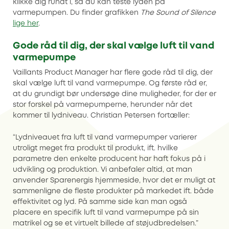
klikke dig rundt i, så du kan teste lyden på
varmepumpen. Du finder grafikken
The Sound of Silence
lige her
.
Gode råd til dig, der skal vælge luft til vand
varmepumpe
Vaillants Product Manager har flere gode råd til dig, der
skal vælge luft til vand varmepumpe. Og første råd er,
at du grundigt bør undersøge dine muligheder, for der er
stor forskel på varmepumperne, herunder når det
kommer til lydniveau. Christian Petersen fortæller:
“Lydniveauet fra luft til vand varmepumper varierer
utroligt meget fra produkt til produkt, ift. hvilke
parametre den enkelte producent har haft fokus på i
udvikling og produktion. Vi anbefaler altid, at man
anvender Sparenergis hjemmeside, hvor det er muligt at
sammenligne de fleste produkter på markedet ift. både
effektivitet og lyd. På samme side kan man også
placere en specifik luft til vand varmepumpe på sin
matrikel og se et virtuelt billede af støjudbredelsen.”