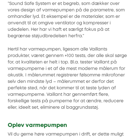
“Sound Safe System er et begreb, som dækker over
vores design af varmepumpen på de parametre, som
omhandler lyd. Et eksempel er de materialer, som er
anvendt til at omgive ventilator og kompresser i
udedelen. Her har vi haft et særligt fokus på at
begrænse støjudbredelsen herfra.”
Hertil har varmepumpen, ligesom alle Vaillants
produkter, været gennem +100 tests, der alle skal sørge
for, at kvaliteten er helt i top. Bl.a. tester Vaillant på
varmepumperne i et af de mest moderne målerum for
akustik. I målerummet registrerer følsomme mikrofoner
selv den mindste lyd – målerummet er derfor det
perfekte sted, når det kommer til at teste lyden af
varmepumperne. Vaillant har gennemført flere,
forskellige tests på pumperne for at ændre, reducere
eller, ideelt set, eliminere al baggrundsstøj.
Oplev varmepumpen
Vil du gerne høre varmepumpen i drift, er dette muligt