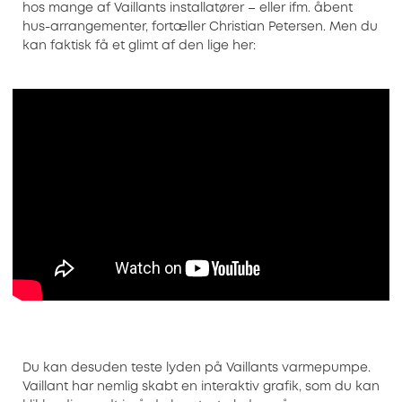
hos mange af Vaillants installatører – eller ifm. åbent
hus-arrangementer, fortæller Christian Petersen. Men du
kan faktisk få et glimt af den lige her:
Du kan desuden teste lyden på Vaillants varmepumpe.
Vaillant har nemlig skabt en interaktiv grafik, som du kan