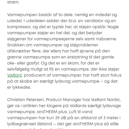
strøm.
Varmepumpen består af to dele, nemlig en indedel og
udedel. I udedelen sidder der bl.a. en ventilator og en
kompressor, og det er typisk her, at støjen opstår. Nogle
varmepumper støjer en hel del, og det betyder
støjgener for varmepumpeejerne selv samt naboerne.
Snakken om varmepumper og støjproblemer
afskrækker flere, der ellers har haft øjnene på den
grønne varmepumpe som en erstatning til det gamle
olie- eller gasfyr. Og det er en skam, for det er
selvfølgelig muligt at få en varmepumpe, der ikke støjer.
Vaillant
, producent af varmepumper, har haft stort fokus
på at skabe en særligt lydsvag varmepumpe – og det
er lykkedes.
Christian Petersen, Product Manager hos Vaillant Nordic,
gør os i artiklen her klogere på Vaillants særligt lydsvage
varmepumpe, aroTHERM plus. Luft til vand
varmepumpen har kun 29 dB på en afstand af 3 meter i
lydbegrænset tilstand – det gør aroTHERM plus så stille