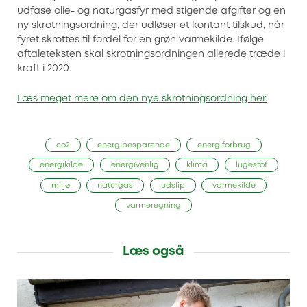
udfase olie- og naturgasfyr med stigende afgifter og en
ny skrotningsordning, der udløser et kontant tilskud, når
fyret skrottes til fordel for en grøn varmekilde. Ifølge
aftaleteksten skal skrotningsordningen allerede træde i
kraft i 2020.
Læs meget mere om den nye skrotningsordning her.
co2
energibesparende
energiforbrug
energikilde
energivenlig
klima
lugestof
miljø
naturgas
udslip
varmekilde
varmeregning
Læs også