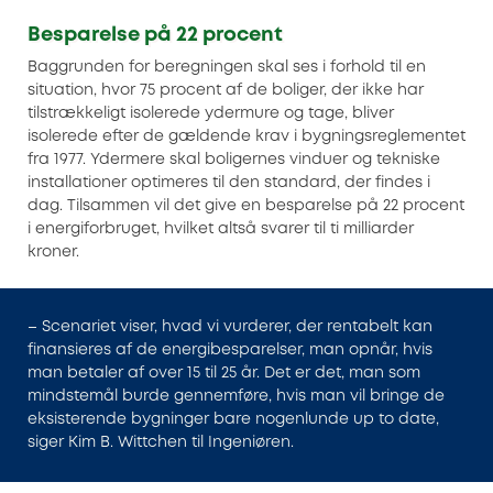
Besparelse på 22 procent
Baggrunden for beregningen skal ses i forhold til en
situation, hvor 75 procent af de boliger, der ikke har
tilstrækkeligt isolerede ydermure og tage, bliver
isolerede efter de gældende krav i bygningsreglementet
fra 1977. Ydermere skal boligernes vinduer og tekniske
installationer optimeres til den standard, der findes i
dag. Tilsammen vil det give en besparelse på 22 procent
i energiforbruget, hvilket altså svarer til ti milliarder
kroner.
– Scenariet viser, hvad vi vurderer, der rentabelt kan
finansieres af de energibesparelser, man opnår, hvis
man betaler af over 15 til 25 år. Det er det, man som
mindstemål burde gennemføre, hvis man vil bringe de
eksisterende bygninger bare nogenlunde up to date,
siger Kim B. Wittchen til Ingeniøren.