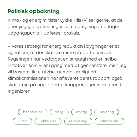
Politisk opbakning
Klima- og energiminister Lykke Friis (V) ser gerne, at de
energirigtige optimeringer, som beregningerne tager
udgangspunkt i, udføres i praksis.
– Vores strategi for energireduktion i bygninger er et
signal om, at der skal ske mere på dette område.
Regeringen har vedtaget en strategi med en stribe
initiativer, som vi er i gang med at gennemføre, men jeg
vil bestemt ikke afvise, at man, særligt når
klimakommissionen har afleveret deres rapport, også
skal dreje på nogle andre knapper, siger ministeren til
Ingeniøren.
besparelse
bolig
energi
Isolering
klima
Lykke Friis
renovering
varmespild