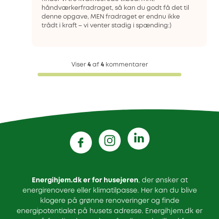
håndværkerfradraget, så kan du godt få det til
denne opgave, MEN fradraget er endnu ikke
trådt i kraft – vi venter stadig i spænding:)
Viser
4
af
4
kommentarer
Energihjem.dk er for husejeren
, der ønsker at
energirenovere eller klimatilpasse. Her kan du blive
klogere på grønne renoveringer og finde
energipotentialet på husets adresse. Energihjem.dk er