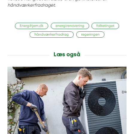
håndværkerfradraget.
Energihjem.dk
energirenovering
folketinget
håndværkerfradrag
regeringen
Læs også