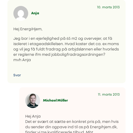
10. marts 2013
Anja
Hej EnergiHjem,
Jeg bor i en ejerlejlighed på 65 m2 og overvejer, at få
isoleret i etageadskillelsen. Hvad koster det ca. ex moms
og vil jeg få fuldt fradrag på arbjdslønnen eller hvorleds
er reglerne ifm med jobboligfradragsordningen?
mvh Anja
Svar
11. marts 2013
Michael Müller
Hej Anja
Det er svært at sætte en konkret pris på, men hvis
du sender din ogpave ind til os på Energihjem.dk,
finder vi tre kvalificerede tilbud. Mht.