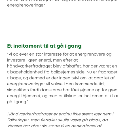
energirenoveringer.
Et incitament til at gå i gang
”Vi oplever en stor interesse for at energirenovere og
investere i grøn energi, men efter at
håndværkerfradraget blev afskaffet, har der været en
tilbageholdenhed fra boligejernes side. Nu er fradraget
tilbage, og dermed er der ingen tvivl om, at antallet af
energirenoveringer vil vokse i den kommende tid,
simpelthen fordi danskerne har fået øjnene op for grøn
energi i hjemmet, og med et tilskud, er incitamentet til at
gå i gang.”
Håndværkerfradraget er endnu ikke stemt igennem i
Folketinget, men flertallet skulle være på plads, da
Venstre har givet sin støtte til en genindførsel af