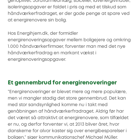
genoplivet. Jordvarmeanlæg, solceller, lavenergivinduer,
isoleringsopgaver er faldet i pris og med et tilskud som
håndværkerfradraget, er der gode penge at spare ved
at energirenovere sin bolig.
Hos Energihjem.dk, der formidler
energirenoveringsopgaver mellem boligejere og omkring
1.000 håndværkerfirmaer, forventer man med det nye
håndværkerfradrag en markant vækst i
energirenoveringsopgaver.
Et gennembrud for energirenoveringer
”Energirenoveringer er blevet mere og mere populære,
men vi mangler stadig det store gennembrud. Det kan
med stor sandsynlighed komme nu i takt med
genåbningen af håndværkerfradraget. Aldrig før har
det været så attraktivt at energirenovere, som tilfældet
er nu, og derfor forventer vi, at 2013 bliver året, hvor
danskerne for alvor kaster sig over energibesparelser i
boligen,” siger kommunikationschef Michael Müller.