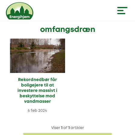
omfangsdræn
Rekordnedbør får
boligejere til at
investere massivt i
beskyttelse mod
vandmasser
6 feb 2024
Viser
1
af
1
artikler