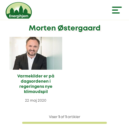
Morten Østergaard
Varmekilder er på
dagsordenen i
regeringens nye
klimaudspil
22 maj 2020
Viser
1
af
1
artikler