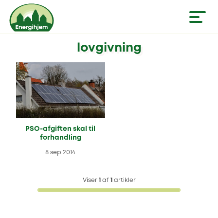
lovgivning
PSO-afgiften skal til
forhandling
8 sep 2014
Viser
1
af
1
artikler