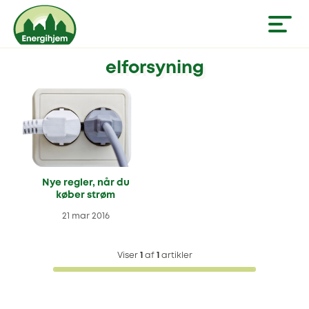
elforsyning
Nye regler, når du
køber strøm
21 mar 2016
Viser
1
af
1
artikler