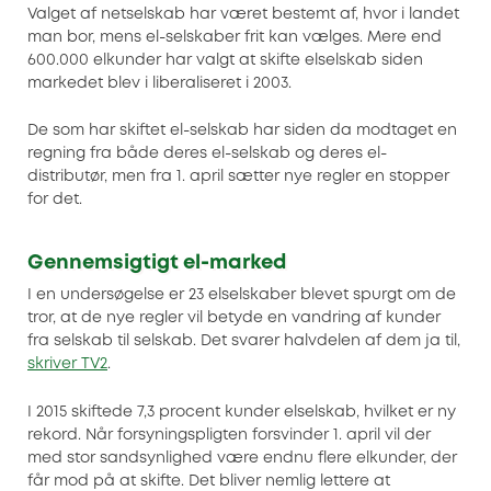
Valget af netselskab har været bestemt af, hvor i landet
man bor, mens el-selskaber frit kan vælges. Mere end
600.000 elkunder har valgt at skifte elselskab siden
markedet blev i liberaliseret i 2003.
De som har skiftet el-selskab har siden da modtaget en
regning fra både deres el-selskab og deres el-
distributør, men fra 1. april sætter nye regler en stopper
for det.
Gennemsigtigt el-marked
I en undersøgelse er 23 elselskaber blevet spurgt om de
tror, at de nye regler vil betyde en vandring af kunder
fra selskab til selskab. Det svarer halvdelen af dem ja til,
skriver TV2
.
I 2015 skiftede 7,3 procent kunder elselskab, hvilket er ny
rekord. Når forsyningspligten forsvinder 1. april vil der
med stor sandsynlighed være endnu flere elkunder, der
får mod på at skifte. Det bliver nemlig lettere at