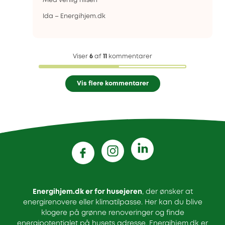
Med venlig hilsen
Ida – Energihjem.dk
Viser
6
af
11
kommentarer
Vis flere kommentarer
Energihjem.dk er for husejeren
, der ønsker at
energirenovere eller klimatilpasse. Her kan du blive
klogere på grønne renoveringer og finde
energipotentialet på husets adresse. Energihjem.dk er