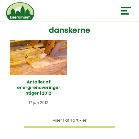
danskerne
Antallet af
energirenoveringer
stiger i 2012
17 jan 2012
Viser
1
af
1
artikler