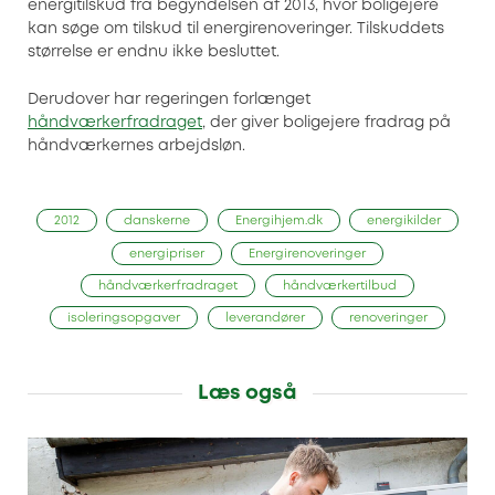
energitilskud fra begyndelsen af 2013, hvor boligejere
kan søge om tilskud til energirenoveringer. Tilskuddets
størrelse er endnu ikke besluttet.
Derudover har regeringen forlænget
håndværkerfradraget
, der giver boligejere fradrag på
håndværkernes arbejdsløn.
2012
danskerne
Energihjem.dk
energikilder
energipriser
Energirenoveringer
håndværkerfradraget
håndværkertilbud
isoleringsopgaver
leverandører
renoveringer
Læs også