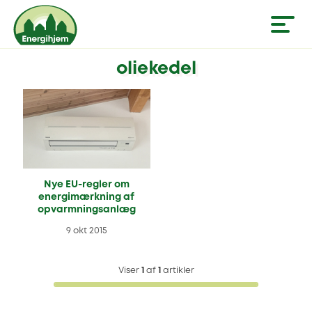
oliekedel
Nye EU-regler om
energimærkning af
opvarmningsanlæg
9 okt 2015
Viser
1
af
1
artikler