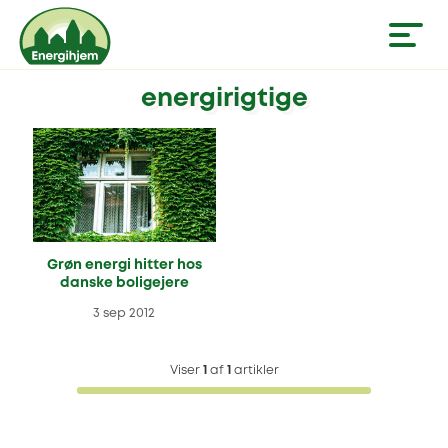
energirigtige
Grøn energi hitter hos
danske boligejere
3 sep 2012
Viser
1
af
1
artikler