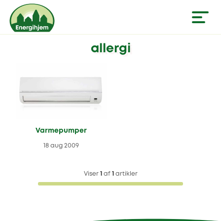
allergi
Varmepumper
18 aug 2009
Viser
1
af
1
artikler